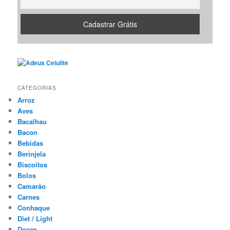
CATEGORIAS
Arroz
Aves
Bacalhau
Bacon
Bebidas
Berinjela
Biscoitos
Bolos
Camarão
Carnes
Conhaque
Diet / Light
Doces