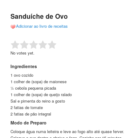
de
o
o
posts
Sanduíche de Ovo
conteúdo
conteúdo
Adicionar ao livro de receitas
principal
secundário
Rate this item:
Submit Rating
No votes yet.
Ingredientes
1 ovo cozido
1 colher de (sopa) de maionese
½ cebola pequena picada
1 colher de (sopa) de queijo ralado
Sal e pimenta do reino a gosto
2 fatias de tomate
2 fatias de pão integral
Modo de Preparo
Coloque água numa leiteira e leve ao fogo alto até quase ferver.
Coloque o ovo dentro e abaixe o fogo. Cozinhe por 15 minutos.