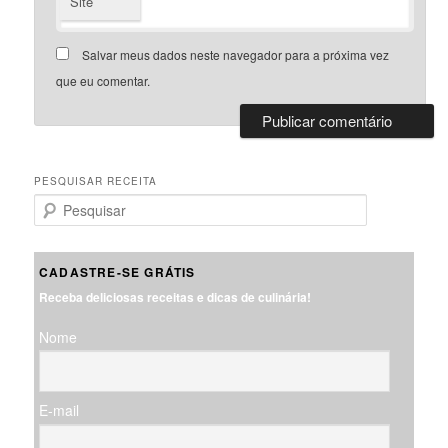
Site
Salvar meus dados neste navegador para a próxima vez
que eu comentar.
PESQUISAR RECEITA
P
e
s
q
CADASTRE-SE GRÁTIS
u
Receba deliciosas receitas e dicas de culinária!
i
s
Nome
a
r
E-mail