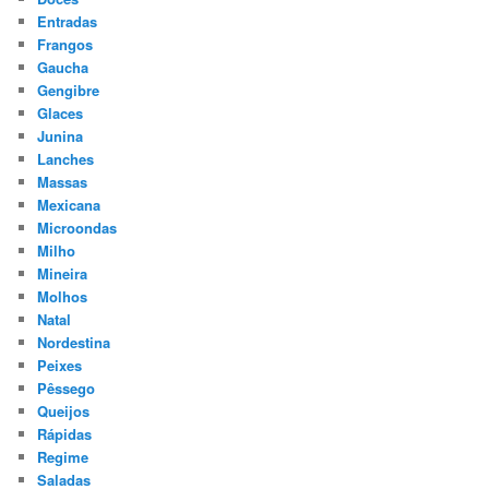
Entradas
Frangos
Gaucha
Gengibre
Glaces
Junina
Lanches
Massas
Mexicana
Microondas
Milho
Mineira
Molhos
Natal
Nordestina
Peixes
Pêssego
Queijos
Rápidas
Regime
Saladas