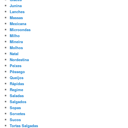
Junina
Lanches
Massas
Mexicana
Microondas
Milho
Mineira
Molhos
Natal
Nordestina
Peixes
Pêssego
Queijos
Rápidas
Regime
Saladas
Salgados
Sopas
Sorvetes
Sucos
Tortas Salgadas