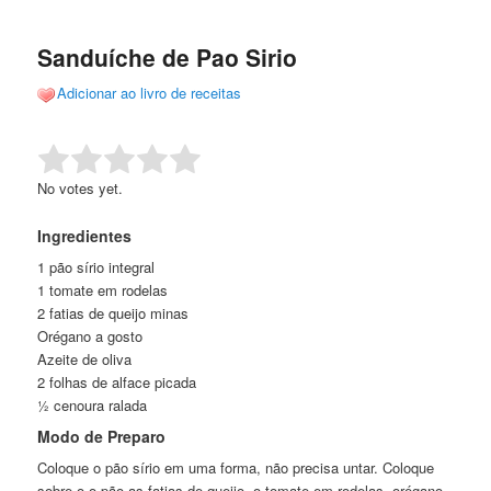
de
o
o
posts
Sanduíche de Pao Sirio
conteúdo
conteúdo
Adicionar ao livro de receitas
principal
secundário
Rate this item:
Submit Rating
No votes yet.
Ingredientes
1 pão sírio integral
1 tomate em rodelas
2 fatias de queijo minas
Orégano a gosto
Azeite de oliva
2 folhas de alface picada
½ cenoura ralada
Modo de Preparo
Coloque o pão sírio em uma forma, não precisa untar. Coloque
sobre o o pão as fatias de queijo, o tomate em rodelas, orégano