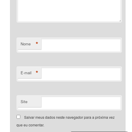
*
Nome
*
E-mail
Site
Salvar meus dados neste navegador para a próxima vez
que eu comentar.