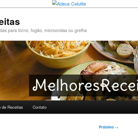
eitas
pidas para forno, fogão, microondas ou grelha
o de Receitas
Contato
Próximo
→