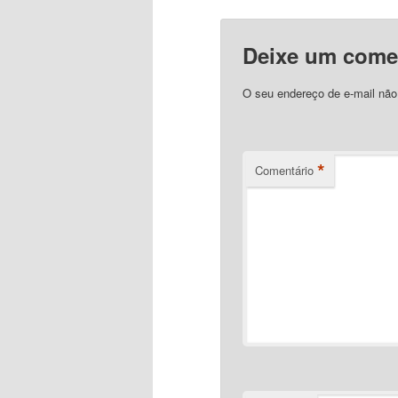
Deixe um come
O seu endereço de e-mail não
*
Comentário