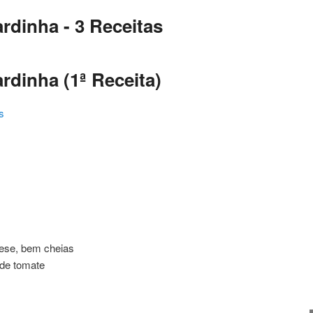
rdinha - 3 Receitas
rdinha (1ª Receita)
s
ating
nese, bem cheias
 de tomate