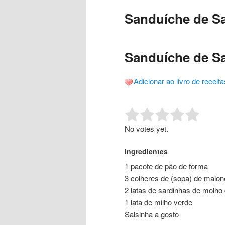
o
o
posts
Sanduíche de Sa
conteúdo
conteúdo
principal
secundário
Sanduíche de Sa
Adicionar ao livro de receita
Rate this item:
Submit R
No votes yet.
Ingredientes
1 pacote de pão de forma
3 colheres de (sopa) de maio
2 latas de sardinhas de molho
1 lata de milho verde
Salsinha a gosto