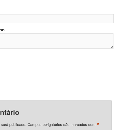
ion
ntário
*
 será publicado.
Campos obrigatórios são marcados com