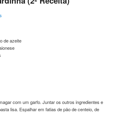
rdinha (2ª Receita)
s
o de azeite
aionese
s
smagar com um garfo. Juntar os outros ingredientes e
sta lisa. Espalhar em fatias de pão de centeio, de