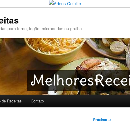
eitas
pidas para forno, fogão, microondas ou grelha
o de Receitas
Contato
Próximo
→