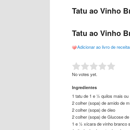
o
o
posts
Tatu ao Vinho B
conteúdo
conteúdo
principal
secundário
Tatu ao Vinho Br
Adicionar ao livro de receita
Rate this item:
Submit R
No votes yet.
Ingredientes
1 tatu de 1 e ½ quilos mais o
2 colher (sopa) de amido de m
2 colher (sopa) de óleo
2 colher (sopa) de Glucose de
1 e ½ xícara de vinho branco 