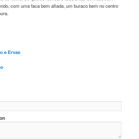
azendo, com uma faca bem afiada, um buraco bem no centro
oura.
o e Ervas
co
ion