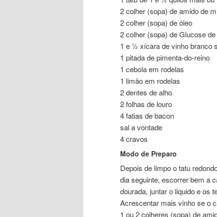
2 colher (sopa) de amido de m
2 colher (sopa) de óleo
2 colher (sopa) de Glucose de
1 e ½ xícara de vinho branco 
1 pitada de pimenta-do-reino
1 cebola em rodelas
1 limão em rodelas
2 dentes de alho
2 folhas de louro
4 fatias de bacon
sal a vontade
4 cravos
Modo de Preparo
Depois de limpo o tatu redond
dia seguinte, escorrer bem a c
dourada, juntar o liquido e os
Acrescentar mais vinho se o c
1 ou 2 colheres (sopa) de amido