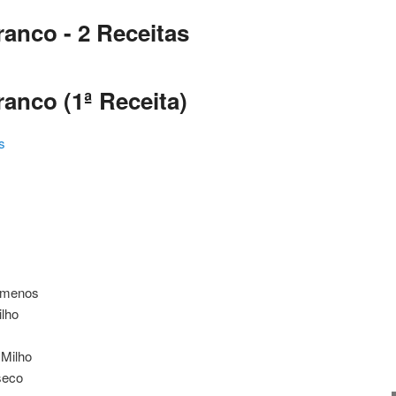
ranco - 2 Receitas
anco (1ª Receita)
s
ating
u menos
ilho
 Milho
seco