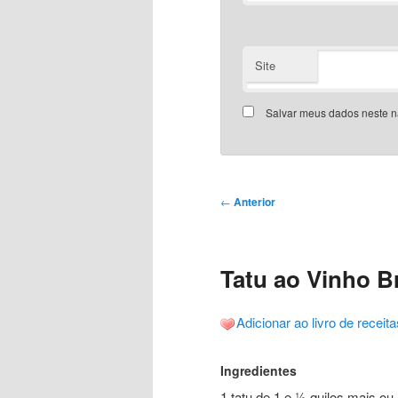
Site
Salvar meus dados neste n
Navegação
←
Anterior
de
posts
Tatu ao Vinho Br
Adicionar ao livro de receita
Ingredientes
1 tatu de 1 e ½ quilos mais o