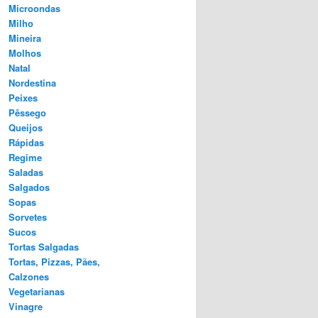
Microondas
Milho
Mineira
Molhos
Natal
Nordestina
Peixes
Pêssego
Queijos
Rápidas
Regime
Saladas
Salgados
Sopas
Sorvetes
Sucos
Tortas Salgadas
Tortas, Pizzas, Pães,
Calzones
Vegetarianas
Vinagre