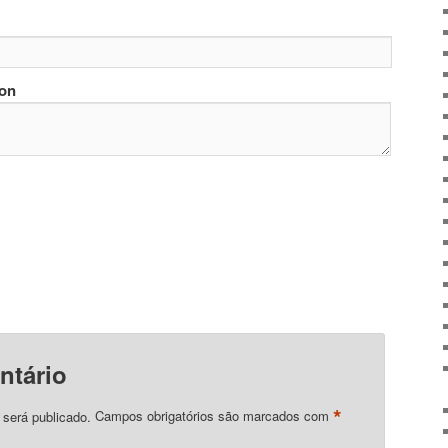
ion
ntário
*
 será publicado.
Campos obrigatórios são marcados com