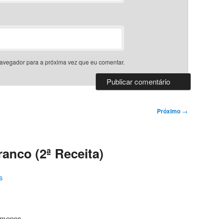
avegador para a próxima vez que eu comentar.
Próximo
→
anco (2ª Receita)
s
u menos