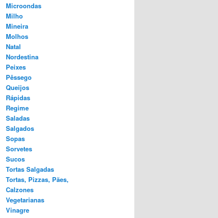
Microondas
Milho
Mineira
Molhos
Natal
Nordestina
Peixes
Pêssego
Queijos
Rápidas
Regime
Saladas
Salgados
Sopas
Sorvetes
Sucos
Tortas Salgadas
Tortas, Pizzas, Pães,
Calzones
Vegetarianas
Vinagre