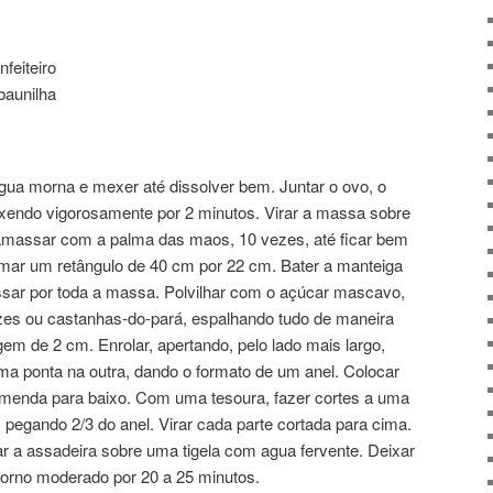
feiteiro
baunilha
água morna e mexer até dissolver bem. Juntar o ovo, o
mexendo vigorosamente por 2 minutos. Virar a massa sobre
 amassar com a palma das maos, 10 vezes, até ficar bem
ormar um retângulo de 40 cm por 22 cm. Bater a manteiga
ssar por toda a massa. Polvilhar com o açúcar mascavo,
nozes ou castanhas-do-pará, espalhando tudo de maneira
m de 2 cm. Enrolar, apertando, pelo lado mais largo,
a ponta na outra, dando o formato de um anel. Colocar
menda para baixo. Com uma tesoura, fazer cortes a uma
 pegando 2/3 do anel. Virar cada parte cortada para cima.
r a assadeira sobre uma tigela com agua fervente. Deixar
forno moderado por 20 a 25 minutos.