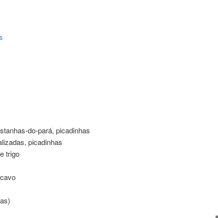
s
ating
stanhas-do-pará, picadinhas
talizadas, picadinhas
e trigo
scavo
mas)