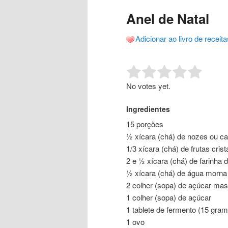
o
o
posts
Anel de Natal
conteúdo
conteúdo
Adicionar ao livro de receita
principal
secundário
Rate this item:
Submit R
No votes yet.
Ingredientes
15 porções
½ xícara (chá) de nozes ou ca
1/3 xícara (chá) de frutas cris
2 e ½ xícara (chá) de farinha d
½ xícara (chá) de água morna
2 colher (sopa) de açúcar ma
1 colher (sopa) de açúcar
1 tablete de fermento (15 gra
1 ovo