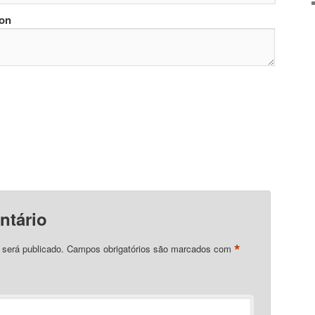
ion
ntário
*
 será publicado.
Campos obrigatórios são marcados com