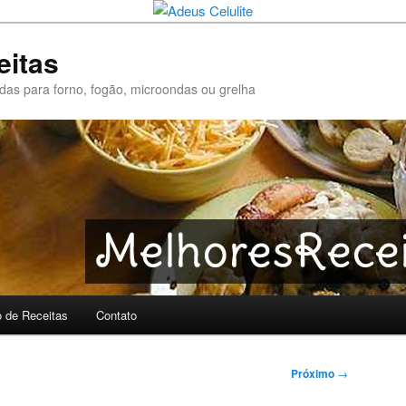
eitas
pidas para forno, fogão, microondas ou grelha
o de Receitas
Contato
Próximo
→