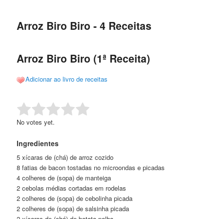
de
o
o
posts
Arroz Biro Biro - 4 Receitas
conteúdo
conteúdo
principal
secundário
Arroz Biro Biro (1ª Receita)
Adicionar ao livro de receitas
Rate this item:
Submit Rating
No votes yet.
Ingredientes
5 xícaras de (chá) de arroz cozido
8 fatias de bacon tostadas no microondas e picadas
4 colheres de (sopa) de manteiga
2 cebolas médias cortadas em rodelas
2 colheres de (sopa) de cebolinha picada
2 colheres de (sopa) de salsinha picada
2 xícaras de (chá) de batata palha