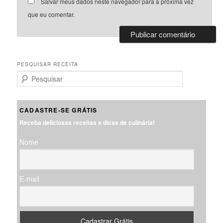
Salvar meus dados neste navegador para a próxima vez
que eu comentar.
PESQUISAR RECEITA
P
e
s
q
CADASTRE-SE GRÁTIS
u
Receba deliciosas receitas e dicas de culinária!
i
s
Nome
a
r
E-mail