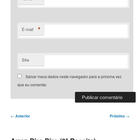
*
E-mail
Site
Salvar meus dados neste navegador para a próxima vez
que eu comentar.
Navegação
←
Anterior
Próximo
→
de
posts