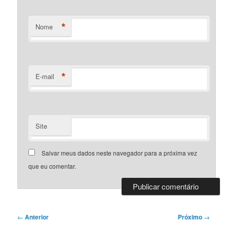
*
Nome
*
E-mail
Site
Salvar meus dados neste navegador para a próxima vez
que eu comentar.
Navegação
←
Anterior
Próximo
→
de