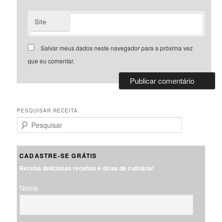
Site
Salvar meus dados neste navegador para a próxima vez
que eu comentar.
PESQUISAR RECEITA
P
e
s
q
CADASTRE-SE GRÁTIS
u
Receba deliciosas receitas e dicas de culinária!
i
s
Nome
a
r