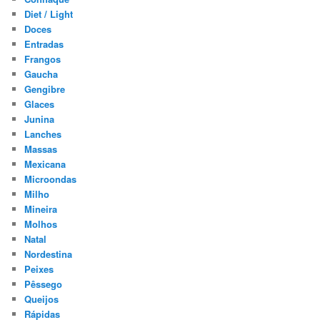
Diet / Light
Doces
Entradas
Frangos
Gaucha
Gengibre
Glaces
Junina
Lanches
Massas
Mexicana
Microondas
Milho
Mineira
Molhos
Natal
Nordestina
Peixes
Pêssego
Queijos
Rápidas