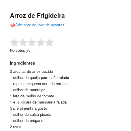
de
o
o
posts
Arroz de Frigideira
conteúdo
conteúdo
Adicionar ao livro de receitas
principal
secundário
Rate this item:
Submit Rating
No votes yet.
Ingredientes
3 xícaras de arroz cozido
1 colher de queijo parmesão ralado
1 repolho pequeno cortado em tiras
1 colher de manteiga
1 lata de molho de tomate
1 e ½ xícara de mussarela ralada
Sal e pimenta a gosto
1 colher de salsa picada
1 colher de orégano
2 ovos