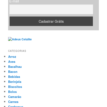
E-mail
CATEGORIAS
Arroz
Aves
Bacalhau
Bacon
Bebidas
Berinjela
Biscoitos
Bolos
Camarão
Carnes
Conhaque