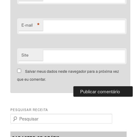
*
E-mail
Site
Salvar meus dados neste navegador para a próxima vez
que eu comentar.
PESQUISAR RECEITA
P
e
s
q