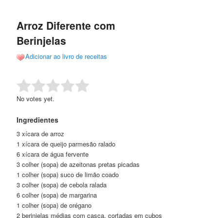
de
o
o
posts
Arroz Diferente com
conteúdo
conteúdo
Berinjelas
principal
secundário
Adicionar ao livro de receitas
Rate this item:
Submit Rating
No votes yet.
Ingredientes
3 xícara de arroz
1 xícara de queijo parmesão ralado
6 xícara de água fervente
3 colher (sopa) de azeitonas pretas picadas
1 colher (sopa) suco de limão coado
3 colher (sopa) de cebola ralada
6 colher (sopa) de margarina
1 colher (sopa) de orégano
2 berinjelas médias com casca, cortadas em cubos