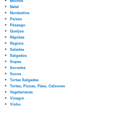
Molhos
Natal
Nordestina
Peixes
Pêssego
Queijos
Rápidas
Regime
Saladas
Salgados
Sopas
Sorvetes
Sucos
Tortas Salgadas
Tortas, Pizzas, Pães, Calzones
Vegetarianas
Vinagre
Vinho