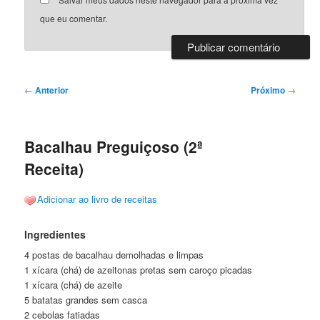
que eu comentar.
Navegação
←
Anterior
Próximo
→
de
posts
Bacalhau Preguiçoso (2ª
Receita)
Adicionar ao livro de receitas
Ingredientes
4 postas de bacalhau demolhadas e limpas
1 xícara (chá) de azeitonas pretas sem caroço picadas
1 xícara (chá) de azeite
5 batatas grandes sem casca
2 cebolas fatiadas