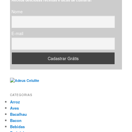
i
s
Nome
a
r
E-mail
CATEGORIAS
Arroz
Aves
Bacalhau
Bacon
Bebidas