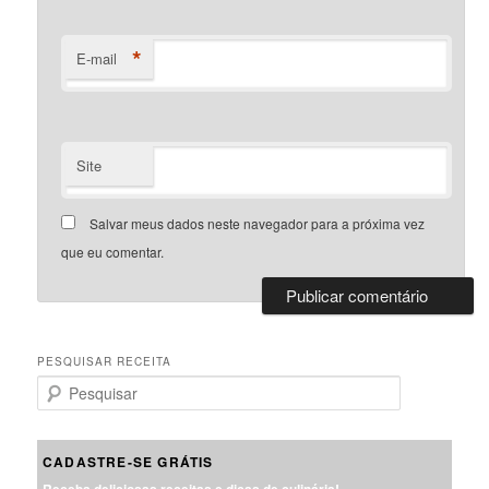
*
E-mail
Site
Salvar meus dados neste navegador para a próxima vez
que eu comentar.
PESQUISAR RECEITA
P
e
s
q
CADASTRE-SE GRÁTIS
u
Receba deliciosas receitas e dicas de culinária!