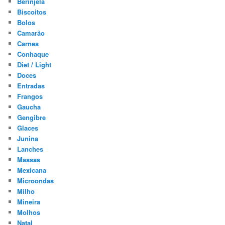
Berinjela
Biscoitos
Bolos
Camarão
Carnes
Conhaque
Diet / Light
Doces
Entradas
Frangos
Gaucha
Gengibre
Glaces
Junina
Lanches
Massas
Mexicana
Microondas
Milho
Mineira
Molhos
Natal