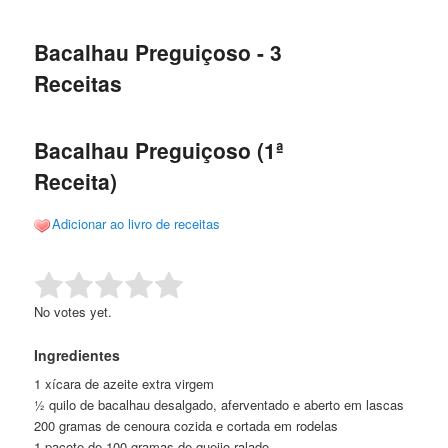
de
o
o
posts
Bacalhau Preguiçoso - 3
conteúdo
conteúdo
Receitas
principal
secundário
Bacalhau Preguiçoso (1ª
Receita)
Adicionar ao livro de receitas
Rate this item:
Submit Rating
No votes yet.
Ingredientes
1 xícara de azeite extra virgem
½ quilo de bacalhau desalgado, aferventado e aberto em lascas
200 gramas de cenoura cozida e cortada em rodelas
1 pacote de 100 gramas de queijo ralado