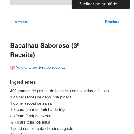
Navegação
←
Anterior
Próximo
→
de
posts
Bacalhau Saboroso (3ª
Receita)
Adicionar ao livro de receitas
Ingredientes
400 gramas de postas de bacalhau demolhadas e limpas
1 colher (sopa) de cebolinha picada
1 colher (sopa) de salsa
1 xícara (chá) de farinha de trigo
2 xícara (chá) de azeite
½ xícara (chá) de água
1 pitada de pimenta-do-reino a gosto