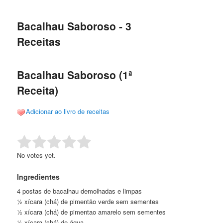
de
o
o
posts
Bacalhau Saboroso - 3
conteúdo
conteúdo
Receitas
principal
secundário
Bacalhau Saboroso (1ª
Receita)
Adicionar ao livro de receitas
Rate this item:
Submit Rating
No votes yet.
Ingredientes
4 postas de bacalhau demolhadas e limpas
½ xícara (chá) de pimentão verde sem sementes
½ xícara (chá) de pimentao amarelo sem sementes
½ xícara (chá) de água