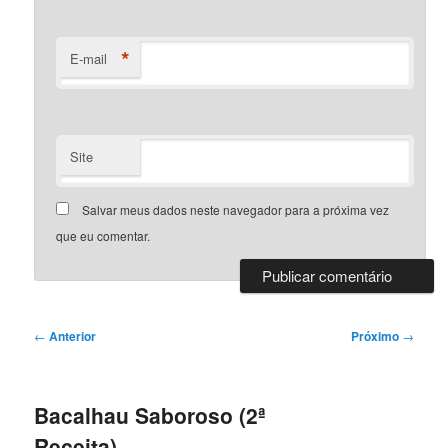
*
E-mail
Site
Salvar meus dados neste navegador para a próxima vez
que eu comentar.
Navegação
←
Anterior
Próximo
→
de
posts
Bacalhau Saboroso (2ª
Receita)