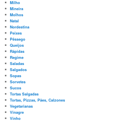
Milho
Mineira
Molhos
Natal
Nordestina
Peixes
Pêssego
Queijos
Rápidas
Regime
Saladas
Salgados
Sopas
Sorvetes
Sucos
Tortas Salgadas
Tortas, Pizzas, Pães, Calzones
Vegetarianas
Vinagre
Vinho