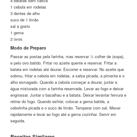
4 batatas sem casca
1 cebola em rodelas
3 dentes de alho
suco de 1 limão
sal a gosto
1 gema
2 ovos
Modo de Preparo
Passar as postas pela farinha, mas reservar ½ colher de (sopa),
e pelo ovo batido. Fritar no azeite quente e reservar. Fritar a
batata em rodelas até dourar. Escorrer e reservar. No azeite que
sobrou, fritar a cebola em rodelas, a salsa picada, a pimenta e o
alho esmagado. Quando a cebola começar a dourar, juntar a
água misturada com a farinha reservada. Levar ao fogo e deixar
engrossar. Juntar o bacalhau e a batata. Deixar levantar fervura e
retirar do fogo. Quando esfriar, colocar a gema batida, a
cebolinha picada e o suco de limão. Temperar com sal. Mexer
rapidamente e levar ao fogo até a gema cozinhar. Servir em
seguida.
Receitas Similares