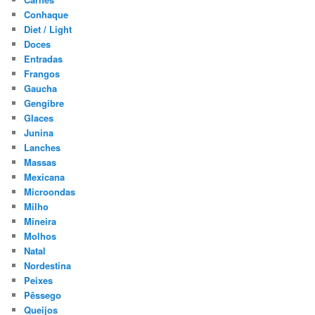
Conhaque
Diet / Light
Doces
Entradas
Frangos
Gaucha
Gengibre
Glaces
Junina
Lanches
Massas
Mexicana
Microondas
Milho
Mineira
Molhos
Natal
Nordestina
Peixes
Pêssego
Queijos