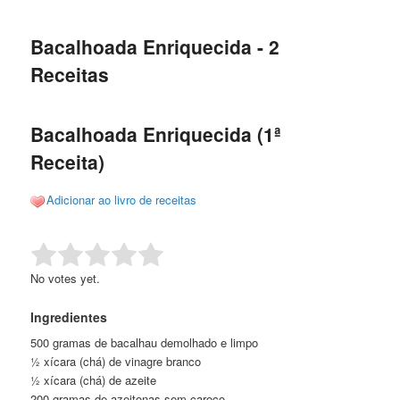
de
o
o
posts
Bacalhoada Enriquecida - 2
conteúdo
conteúdo
Receitas
principal
secundário
Bacalhoada Enriquecida (1ª
Receita)
Adicionar ao livro de receitas
Rate this item:
Submit Rating
No votes yet.
Ingredientes
500 gramas de bacalhau demolhado e limpo
½ xícara (chá) de vinagre branco
½ xícara (chá) de azeite
200 gramas de azeitonas sem caroço