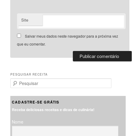
Site
Salvar meus dados neste navegador para a próxima vez
que eu comentar.
PESQUISAR RECEITA
P
e
s
q
CADASTRE-SE GRÁTIS
u
Receba deliciosas receitas e dicas de culinária!
i
s
Nome
a
r