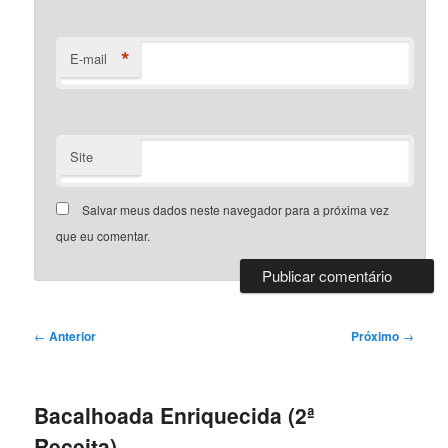
*
E-mail
Site
Salvar meus dados neste navegador para a próxima vez
que eu comentar.
Navegação
←
Anterior
Próximo
→
de
posts
Bacalhoada Enriquecida (2ª
Receita)