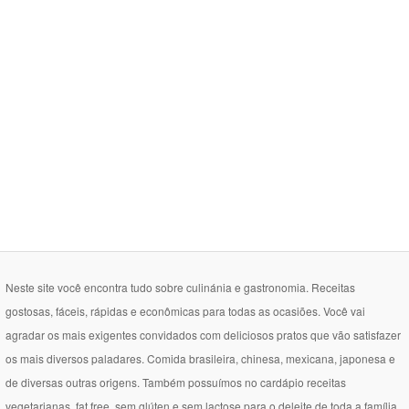
Neste site você encontra tudo sobre culinánia e gastronomia. Receitas
gostosas, fáceis, rápidas e econômicas para todas as ocasiões. Você vai
agradar os mais exigentes convidados com deliciosos pratos que vão satisfazer
os mais diversos paladares. Comida brasileira, chinesa, mexicana, japonesa e
de diversas outras origens. Também possuímos no cardápio receitas
vegetarianas, fat free, sem glúten e sem lactose para o deleite de toda a família.