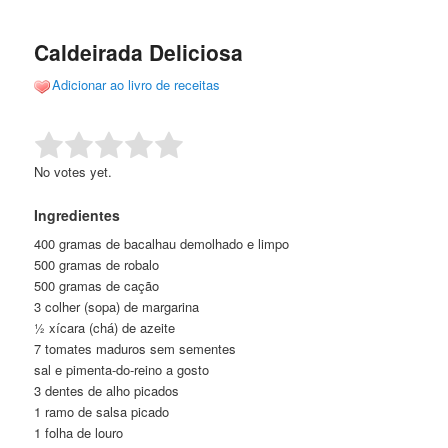
de
o
o
posts
Caldeirada Deliciosa
conteúdo
conteúdo
Adicionar ao livro de receitas
principal
secundário
Rate this item:
Submit Rating
No votes yet.
Ingredientes
400 gramas de bacalhau demolhado e limpo
500 gramas de robalo
500 gramas de cação
3 colher (sopa) de margarina
½ xícara (chá) de azeite
7 tomates maduros sem sementes
sal e pimenta-do-reino a gosto
3 dentes de alho picados
1 ramo de salsa picado
1 folha de louro