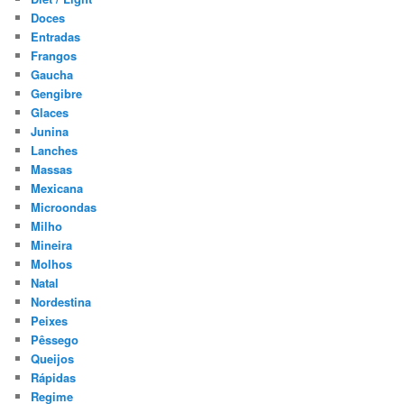
Doces
Entradas
Frangos
Gaucha
Gengibre
Glaces
Junina
Lanches
Massas
Mexicana
Microondas
Milho
Mineira
Molhos
Natal
Nordestina
Peixes
Pêssego
Queijos
Rápidas
Regime