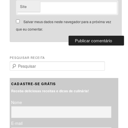
Site
Salvar meus dados neste navegador para a próxima vez
que eu comentar.
PESQUISAR RECEITA
P
e
s
q
CADASTRE-SE GRÁTIS
u
Receba deliciosas receitas e dicas de culinária!
i
s
Nome
a
r
E-mail