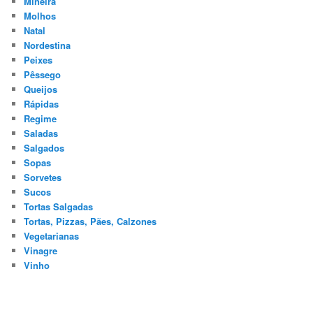
Mineira
Molhos
Natal
Nordestina
Peixes
Pêssego
Queijos
Rápidas
Regime
Saladas
Salgados
Sopas
Sorvetes
Sucos
Tortas Salgadas
Tortas, Pizzas, Pães, Calzones
Vegetarianas
Vinagre
Vinho