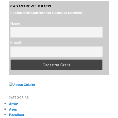
q
CADASTRE-SE GRÁTIS
u
Receba deliciosas receitas e dicas de culinária!
i
s
Nome
a
r
E-mail
CATEGORIAS
Arroz
Aves
Bacalhau