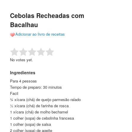
de
o
o
posts
Cebolas Recheadas com
conteúdo
conteúdo
Bacalhau
principal
secundário
Adicionar ao livro de receitas
Rate this item:
Submit Rating
No votes yet.
Ingredientes
Para 4 pessoas
Tempo de preparo: 30 minutos
Facil
¾ xícara (chá) de queijo parmesão ralado
½ xícara (chá) de farinha de rosca
1 xícara (chá) de molho bechamel
1 colher (sopa) de cebolinha francesa
1 colher (sopa) de salsa
2 colher (sopa) de ageite