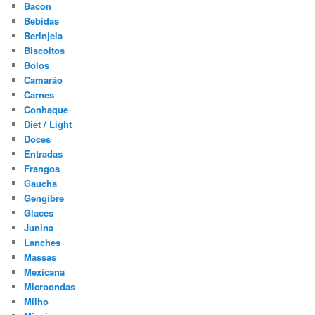
Bacon
Bebidas
Berinjela
Biscoitos
Bolos
Camarão
Carnes
Conhaque
Diet / Light
Doces
Entradas
Frangos
Gaucha
Gengibre
Glaces
Junina
Lanches
Massas
Mexicana
Microondas
Milho