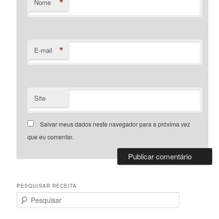
*
Nome
*
E-mail
Site
Salvar meus dados neste navegador para a próxima vez
que eu comentar.
PESQUISAR RECEITA
P
e
s