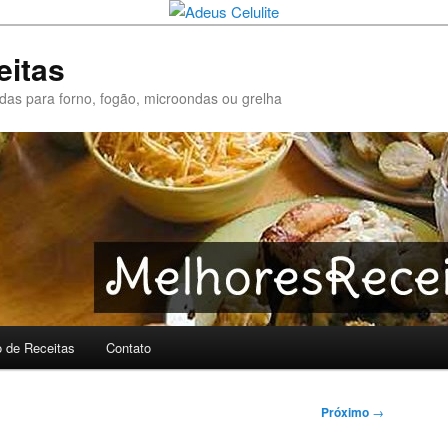
eitas
pidas para forno, fogão, microondas ou grelha
o de Receitas
Contato
Próximo
→