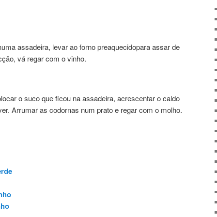
uma assadeira, levar ao forno preaquecidopara assar de
cção, vá regar com o vinho.
locar o suco que ficou na assadeira, acrescentar o caldo
erver. Arrumar as codornas num prato e regar com o molho.
erde
nho
nho