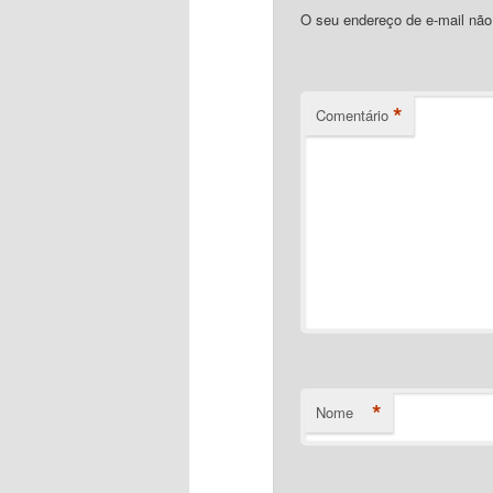
O seu endereço de e-mail não
*
Comentário
*
Nome