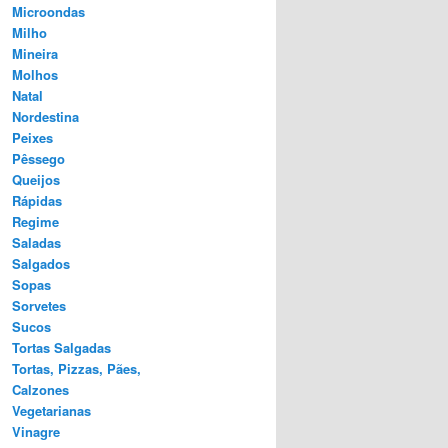
Microondas
Milho
Mineira
Molhos
Natal
Nordestina
Peixes
Pêssego
Queijos
Rápidas
Regime
Saladas
Salgados
Sopas
Sorvetes
Sucos
Tortas Salgadas
Tortas, Pizzas, Pães,
Calzones
Vegetarianas
Vinagre