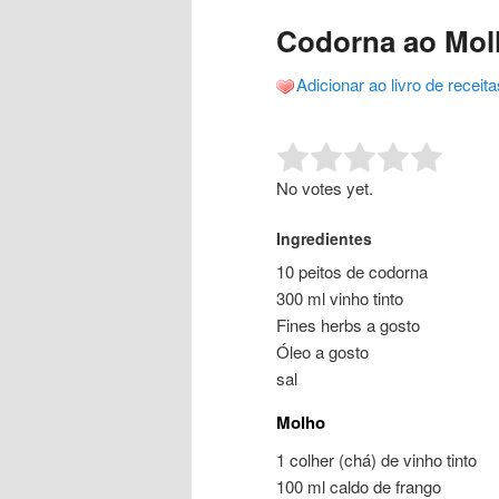
o
o
posts
Codorna ao Mol
conteúdo
conteúdo
Adicionar ao livro de receita
principal
secundário
Rate this item:
Submit R
No votes yet.
Ingredientes
10 peitos de codorna
300 ml vinho tinto
Fines herbs a gosto
Óleo a gosto
sal
Molho
1 colher (chá) de vinho tinto
100 ml caldo de frango