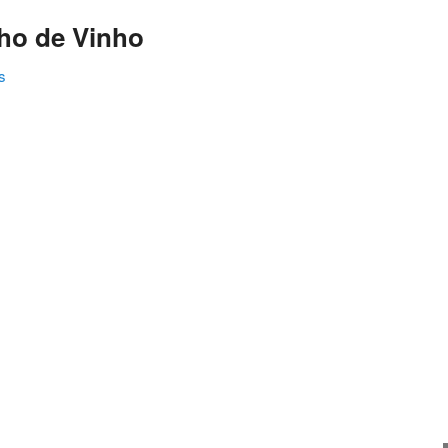
ho de Vinho
s
ating