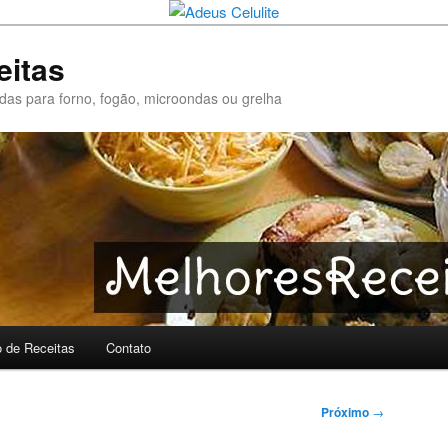
eitas
pidas para forno, fogão, microondas ou grelha
o de Receitas
Contato
Próximo
→