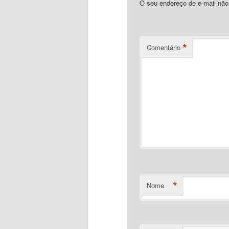
O seu endereço de e-mail não
*
Comentário
*
Nome