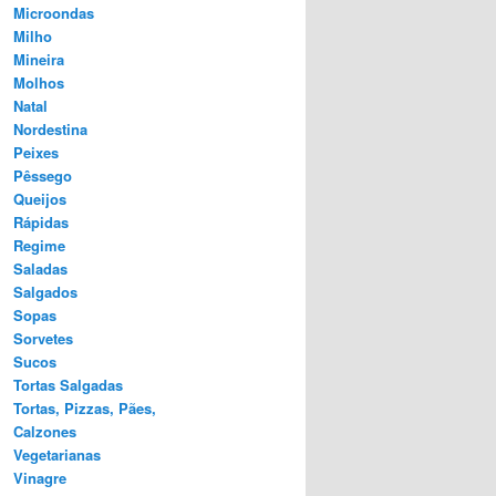
Microondas
Milho
Mineira
Molhos
Natal
Nordestina
Peixes
Pêssego
Queijos
Rápidas
Regime
Saladas
Salgados
Sopas
Sorvetes
Sucos
Tortas Salgadas
Tortas, Pizzas, Pães,
Calzones
Vegetarianas
Vinagre