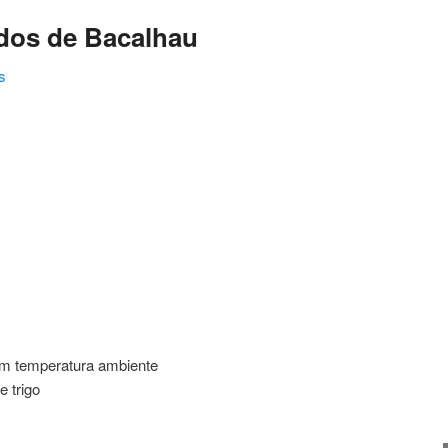
os de Bacalhau
s
ating
em temperatura ambiente
e trigo