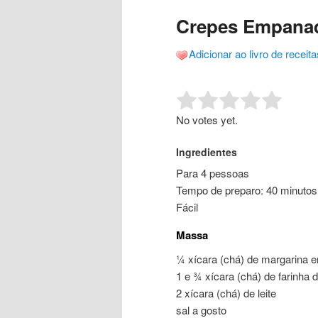
o
o
posts
Crepes Empanad
conteúdo
conteúdo
Adicionar ao livro de receita
principal
secundário
Rate this item:
Submit R
No votes yet.
Ingredientes
Para 4 pessoas
Tempo de preparo: 40 minutos
Fácil
Massa
¼ xícara (chá) de margarina 
1 e ¾ xícara (chá) de farinha d
2 xícara (chá) de leite
sal a gosto