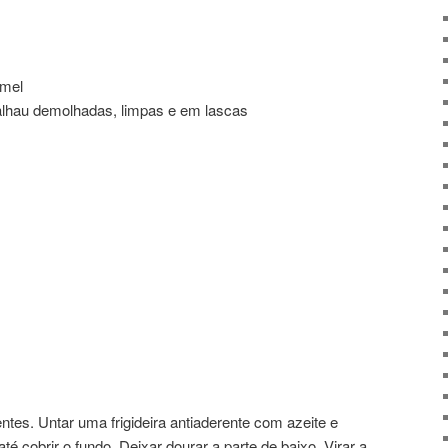
amel
lhau demolhadas, limpas e em lascas
ntes. Untar uma frigideira antiaderente com azeite e
 cobrir o fundo. Deixar dourar a parte de baixo. Virar a