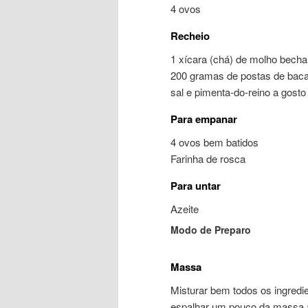
4 ovos
Recheio
1 xícara (chá) de molho bech
200 gramas de postas de baca
sal e pimenta-do-reino a gosto
Para empanar
4 ovos bem batidos
Farinha de rosca
Para untar
Azeite
Modo de Preparo
Massa
Misturar bem todos os ingredie
espalhar um pouco da massa até