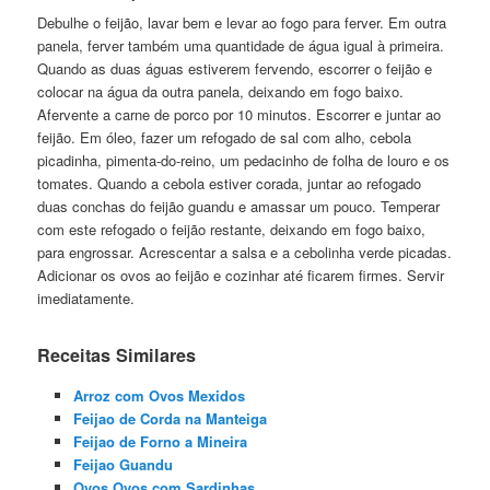
Debulhe o feijão, lavar bem e levar ao fogo para ferver. Em outra
panela, ferver também uma quantidade de água igual à primeira.
Quando as duas águas estiverem fervendo, escorrer o feijão e
colocar na água da outra panela, deixando em fogo baixo.
Afervente a carne de porco por 10 minutos. Escorrer e juntar ao
feijão. Em óleo, fazer um refogado de sal com alho, cebola
picadinha, pimenta-do-reino, um pedacinho de folha de louro e os
tomates. Quando a cebola estiver corada, juntar ao refogado
duas conchas do feijão guandu e amassar um pouco. Temperar
com este refogado o feijão restante, deixando em fogo baixo,
para engrossar. Acrescentar a salsa e a cebolinha verde picadas.
Adicionar os ovos ao feijão e cozinhar até ficarem firmes. Servir
imediatamente.
Receitas Similares
Arroz com Ovos Mexidos
Feijao de Corda na Manteiga
Feijao de Forno a Mineira
Feijao Guandu
Ovos Ovos com Sardinhas