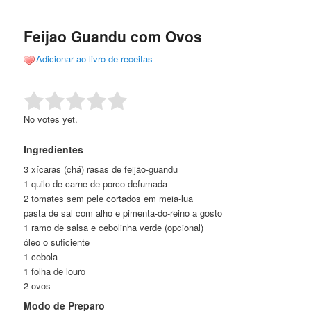
de
o
o
posts
Feijao Guandu com Ovos
conteúdo
conteúdo
Adicionar ao livro de receitas
principal
secundário
Rate this item:
Submit Rating
No votes yet.
Ingredientes
3 xícaras (chá) rasas de feijão-guandu
1 quilo de carne de porco defumada
2 tomates sem pele cortados em meia-lua
pasta de sal com alho e pimenta-do-reino a gosto
1 ramo de salsa e cebolinha verde (opcional)
óleo o suficiente
1 cebola
1 folha de louro
2 ovos
Modo de Preparo