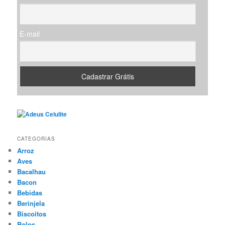
r
E-mail
CATEGORIAS
Arroz
Aves
Bacalhau
Bacon
Bebidas
Berinjela
Biscoitos
Bolos