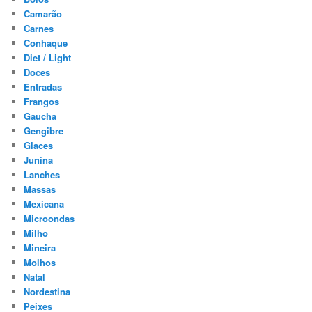
Camarão
Carnes
Conhaque
Diet / Light
Doces
Entradas
Frangos
Gaucha
Gengibre
Glaces
Junina
Lanches
Massas
Mexicana
Microondas
Milho
Mineira
Molhos
Natal
Nordestina
Peixes