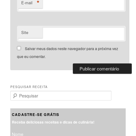
*
E-mail
Site
Salvar meus dados neste navegador para a próxima vez
que eu comentar.
PESQUISAR RECEITA
P
e
s
q
CADASTRE-SE GRÁTIS
u
Receba deliciosas receitas e dicas de culinária!
i
s
Nome
a