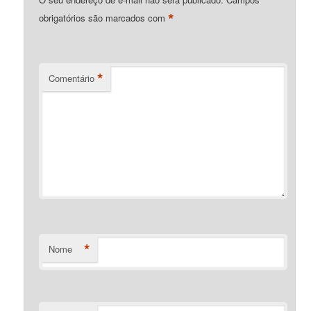
*
obrigatórios são marcados com
*
Comentário
*
Nome