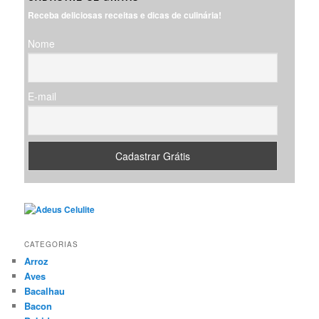
u
Receba deliciosas receitas e dicas de culinária!
i
s
Nome
a
r
E-mail
CATEGORIAS
Arroz
Aves
Bacalhau
Bacon