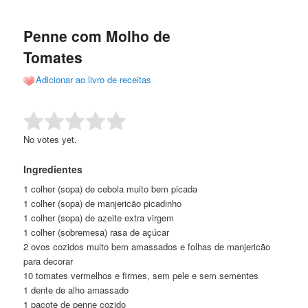
de
o
o
posts
Penne com Molho de
conteúdo
conteúdo
Tomates
principal
secundário
Adicionar ao livro de receitas
Rate this item:
Submit Rating
No votes yet.
Ingredientes
1 colher (sopa) de cebola muito bem picada
1 colher (sopa) de manjericão picadinho
1 colher (sopa) de azeite extra virgem
1 colher (sobremesa) rasa de açúcar
2 ovos cozidos muito bem amassados e folhas de manjericão
para decorar
10 tomates vermelhos e firmes, sem pele e sem sementes
1 dente de alho amassado
1 pacote de penne cozido