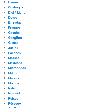
Carnes
Conhaque
Diet / Light
Doces
Entradas
Frangos
Gaucha
Gengibre
Glaces
Junina
Lanches
Massas
Mexicana
Microondas
Milho
Mineira
Molhos
Natal
Nordestina
Peixes
Pêssego