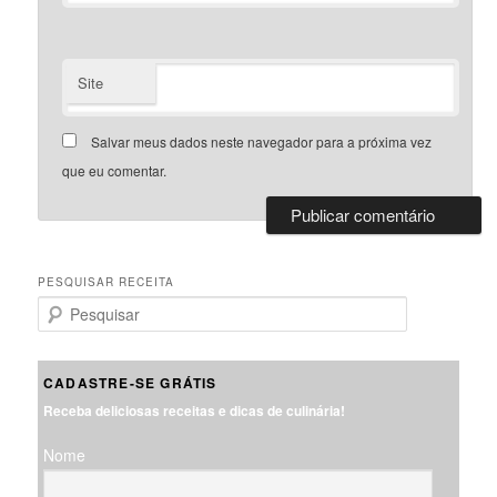
Site
Salvar meus dados neste navegador para a próxima vez
que eu comentar.
PESQUISAR RECEITA
P
e
s
q
CADASTRE-SE GRÁTIS
u
Receba deliciosas receitas e dicas de culinária!
i
s
Nome
a
r