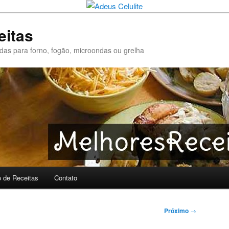
eitas
pidas para forno, fogão, microondas ou grelha
o de Receitas
Contato
Próximo
→