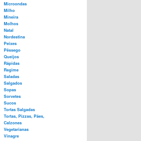
Microondas
Milho
Mineira
Molhos
Natal
Nordestina
Peixes
Pêssego
Queijos
Rápidas
Regime
Saladas
Salgados
Sopas
Sorvetes
Sucos
Tortas Salgadas
Tortas, Pizzas, Pães,
Calzones
Vegetarianas
Vinagre