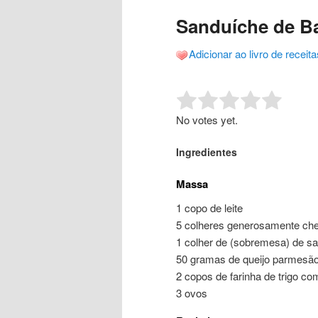
o
o
posts
Sanduíche de B
conteúdo
conteúdo
Adicionar ao livro de receita
principal
secundário
Rate this item:
Submit R
No votes yet.
Ingredientes
Massa
1 copo de leite
5 colheres generosamente che
1 colher de (sobremesa) de sa
50 gramas de queijo parmesão
2 copos de farinha de trigo c
3 ovos