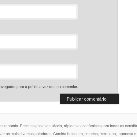
avegador para a próxima vez que eu comentar.
gastronomia. Receitas gostosas, fáceis, rápidas e econômicas para todas as ocasiõ
azer os mais diversos paladares. Comida brasileira, chinesa, mexicana, japonesa 