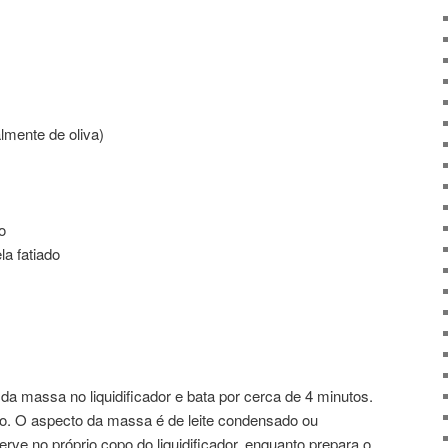
almente de oliva)
o
a fatiado
da massa no liquidificador e bata por cerca de 4 minutos.
o. O aspecto da massa é de leite condensado ou
rve no próprio copo do liquidificador, enquanto prepara o