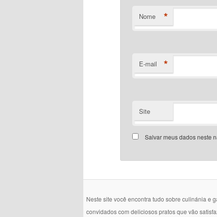
*
Nome
*
E-mail
Site
Salvar meus dados neste n
Neste site você encontra tudo sobre culinánia e 
convidados com deliciosos pratos que vão satisf