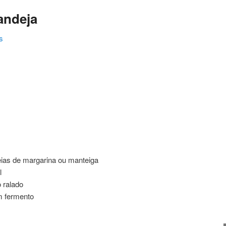
andeja
s
ating
ias de margarina ou manteiga
l
 ralado
om fermento