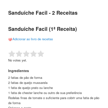
de
o
o
posts
Sanduíche Facil - 2 Receitas
conteúdo
conteúdo
principal
secundário
Sanduíche Facil (1ª Receita)
Adicionar ao livro de receitas
Rate this item:
Submit Rating
No votes yet.
Ingredientes
2 fatias de pão de forma
2 fatias de queijo mussarela
1 fatia de queijo prato ou lanche
1 fatia de chester lanche ou outro de sua preferência
Rodelas finas de tomate o suficiente para cobrir uma fatia de pão
de forma
Orégano a gosto