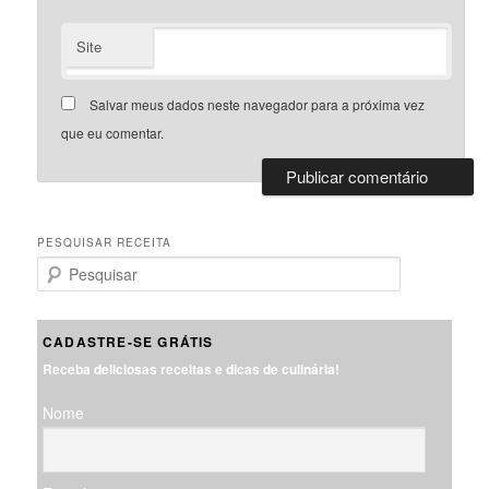
Site
Salvar meus dados neste navegador para a próxima vez
que eu comentar.
PESQUISAR RECEITA
P
e
s
q
CADASTRE-SE GRÁTIS
u
Receba deliciosas receitas e dicas de culinária!
i
s
Nome
a
r