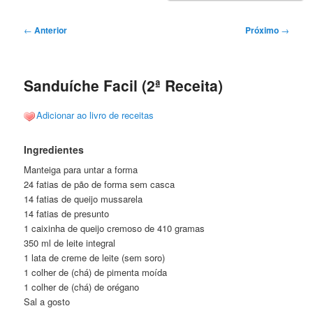
Navegação
←
Anterior
Próximo
→
de
posts
Sanduíche Facil (2ª Receita)
Adicionar ao livro de receitas
Ingredientes
Manteiga para untar a forma
24 fatias de pão de forma sem casca
14 fatias de queijo mussarela
14 fatias de presunto
1 caixinha de queijo cremoso de 410 gramas
350 ml de leite integral
1 lata de creme de leite (sem soro)
1 colher de (chá) de pimenta moída
1 colher de (chá) de orégano
Sal a gosto