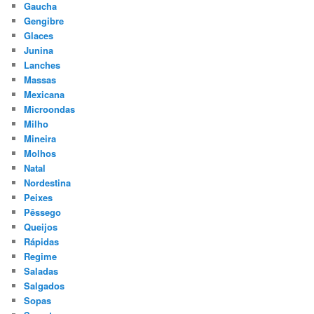
Gaucha
Gengibre
Glaces
Junina
Lanches
Massas
Mexicana
Microondas
Milho
Mineira
Molhos
Natal
Nordestina
Peixes
Pêssego
Queijos
Rápidas
Regime
Saladas
Salgados
Sopas