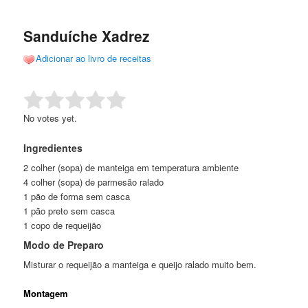
de
o
o
posts
Sanduíche Xadrez
conteúdo
conteúdo
Adicionar ao livro de receitas
principal
secundário
Rate this item:
Submit Rating
No votes yet.
Ingredientes
2 colher (sopa) de manteiga em temperatura ambiente
4 colher (sopa) de parmesão ralado
1 pão de forma sem casca
1 pão preto sem casca
1 copo de requeijão
Modo de Preparo
Misturar o requeijão a manteiga e queijo ralado muito bem.
Montagem