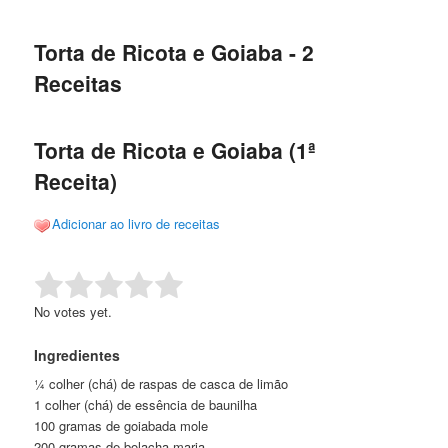
de
o
o
posts
Torta de Ricota e Goiaba - 2
conteúdo
conteúdo
Receitas
principal
secundário
Torta de Ricota e Goiaba (1ª
Receita)
Adicionar ao livro de receitas
Rate this item:
Submit Rating
No votes yet.
Ingredientes
¼ colher (chá) de raspas de casca de limão
1 colher (chá) de essência de baunilha
100 gramas de goiabada mole
200 gramas de bolacha maria