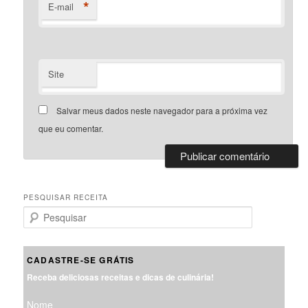
*
E-mail
Site
Salvar meus dados neste navegador para a próxima vez
que eu comentar.
PESQUISAR RECEITA
P
e
s
q
CADASTRE-SE GRÁTIS
u
Receba deliciosas receitas e dicas de culinária!
i
s
Nome
a