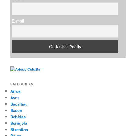
r
E-mail
CATEGORIAS
Arroz
Aves
Bacalhau
Bacon
Bebidas
Berinjela
Biscoitos
Bolos