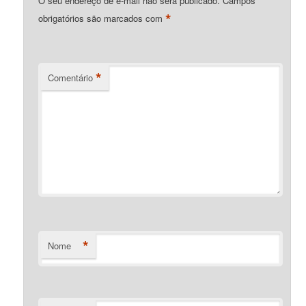
O seu endereço de e-mail não será publicado.
Campos
*
obrigatórios são marcados com
*
Comentário
*
Nome