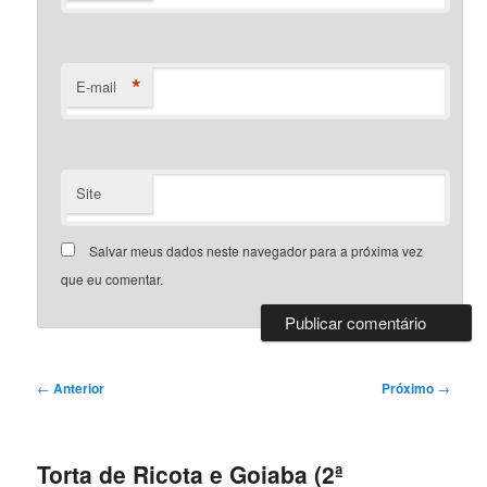
*
E-mail
Site
Salvar meus dados neste navegador para a próxima vez
que eu comentar.
Navegação
←
Anterior
Próximo
→
de
posts
Torta de Ricota e Goiaba (2ª