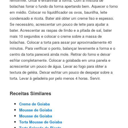
removível. Untar e enfarinhar a forma. Com a mistura de
bolachas forrar o fundo da forma apertando bem. Aquecer o forno
em médio. Colocar no liquidificador os ovos, baunilha, leite
condensado e ricota. Bater até obter um creme liso e espesso.
Se necessário, acrescentar um pouco de leite para ajudar a
bater. Acrescentar as raspas de limão e a pitada de sal, bater
mais 10 segundos e colocar o creme sobre a massa de
bolachas. Colocar a torta para assar por aproximadamente 40
minutos. Para verificar o ponto, balançar levemente a forma e o
centro da torta parecerá ainda mole. Retirar do forno e deixar
esfriar completamente. Colocar a goiabada em uma panela e
acrescentar um pouco de água. Levar ao fogo para obter a
textura de geléia. Deixar esfriar um pouco de despejar sobre a
torta. Levar à geladeira por pelo menos 4 horas. Servir.
Receitas Similares
Creme de Goiaba
Mousse de Goiaba
Mousse de Goiaba
Torta Mousse de Goiaba
Torta Salgada de Ricota