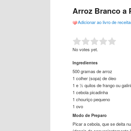
o
o
posts
Arroz Branco a 
conteúdo
conteúdo
Adicionar ao livro de receita
principal
secundário
Rate this item:
Submit R
No votes yet.
Ingredientes
500 gramas de arroz
1 colher (sopa) de óleo
1 e ½ quilos de frango ou gali
1 cebola picadinha
1 chouriço pequeno
1 ovo
Modo de Preparo
Picar a cebola, que se deita 
(depois de convenientemente l