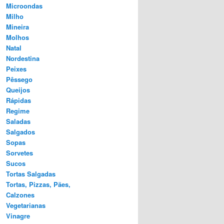
Microondas
Milho
Mineira
Molhos
Natal
Nordestina
Peixes
Pêssego
Queijos
Rápidas
Regime
Saladas
Salgados
Sopas
Sorvetes
Sucos
Tortas Salgadas
Tortas, Pizzas, Pães,
Calzones
Vegetarianas
Vinagre