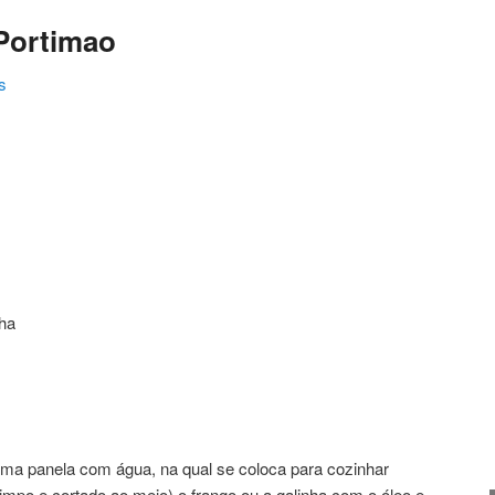
Portimao
s
ating
nha
numa panela com água, na qual se coloca para cozinhar
impo e cortado ao meio) o frango ou a galinha com o óleo e