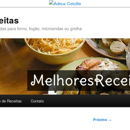
eitas
pidas para forno, fogão, microondas ou grelha
o de Receitas
Contato
Próximo
→