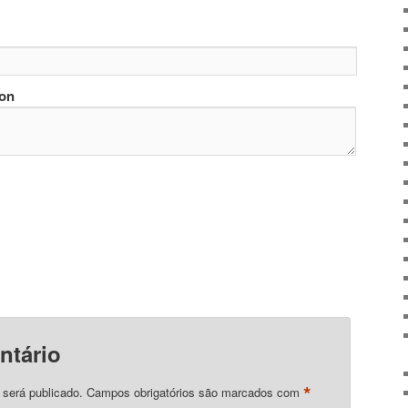
ion
ntário
*
 será publicado.
Campos obrigatórios são marcados com