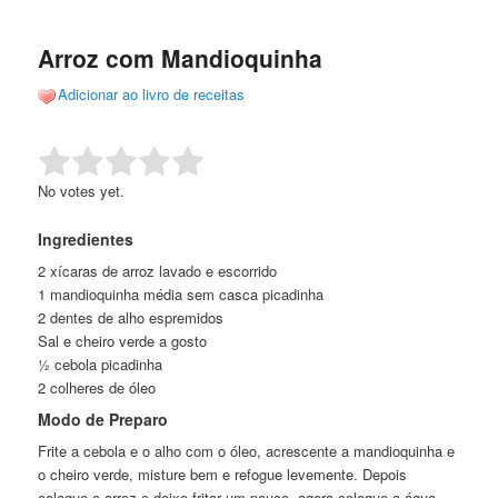
de
o
o
posts
Arroz com Mandioquinha
conteúdo
conteúdo
Adicionar ao livro de receitas
principal
secundário
Rate this item:
Submit Rating
No votes yet.
Ingredientes
2 xícaras de arroz lavado e escorrido
1 mandioquinha média sem casca picadinha
2 dentes de alho espremidos
Sal e cheiro verde a gosto
½ cebola picadinha
2 colheres de óleo
Modo de Preparo
Frite a cebola e o alho com o óleo, acrescente a mandioquinha e
o cheiro verde, misture bem e refogue levemente. Depois
coloque o arroz e deixe fritar um pouco, agora coloque a água