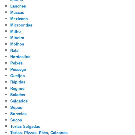
Lanches
Massas
Mexicana
Microondas
Milho
Mineira
Molhos
Natal
Nordestina
Peixes
Pêssego
Queijos
Rápidas
Regime
Saladas
Salgados
Sopas
Sorvetes
Sucos
Tortas Salgadas
Tortas, Pizzas, Pães, Calzones