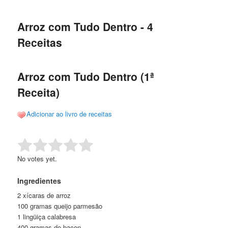
de
o
o
posts
Arroz com Tudo Dentro - 4
conteúdo
conteúdo
Receitas
principal
secundário
Arroz com Tudo Dentro (1ª
Receita)
Adicionar ao livro de receitas
Rate this item:
Submit Rating
No votes yet.
Ingredientes
2 xícaras de arroz
100 gramas queijo parmesão
1 lingüiça calabresa
400 gramas de bacon