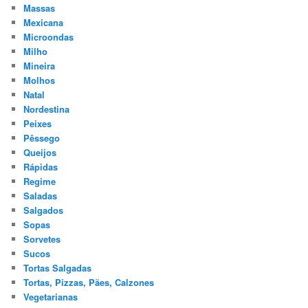
Massas
Mexicana
Microondas
Milho
Mineira
Molhos
Natal
Nordestina
Peixes
Pêssego
Queijos
Rápidas
Regime
Saladas
Salgados
Sopas
Sorvetes
Sucos
Tortas Salgadas
Tortas, Pizzas, Pães, Calzones
Vegetarianas