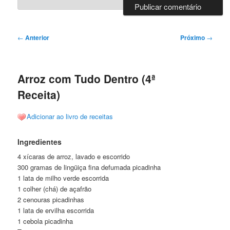
Navegação
←
Anterior
Próximo
→
de
posts
Arroz com Tudo Dentro (4ª
Receita)
Adicionar ao livro de receitas
Ingredientes
4 xícaras de arroz, lavado e escorrido
300 gramas de lingüiça fina defumada picadinha
1 lata de milho verde escorrida
1 colher (chá) de açafrão
2 cenouras picadinhas
1 lata de ervilha escorrida
1 cebola picadinha