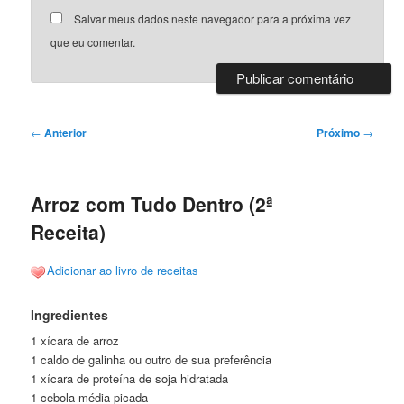
Salvar meus dados neste navegador para a próxima vez
que eu comentar.
Navegação
←
Anterior
Próximo
→
de
posts
Arroz com Tudo Dentro (2ª
Receita)
Adicionar ao livro de receitas
Ingredientes
1 xícara de arroz
1 caldo de galinha ou outro de sua preferência
1 xícara de proteína de soja hidratada
1 cebola média picada