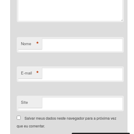
*
Nome
*
E-mail
Site
Salvar meus dados neste navegador para a próxima vez
que eu comentar.