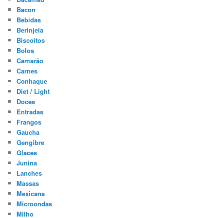
Bacon
Bebidas
Berinjela
Biscoitos
Bolos
Camarão
Carnes
Conhaque
Diet / Light
Doces
Entradas
Frangos
Gaucha
Gengibre
Glaces
Junina
Lanches
Massas
Mexicana
Microondas
Milho