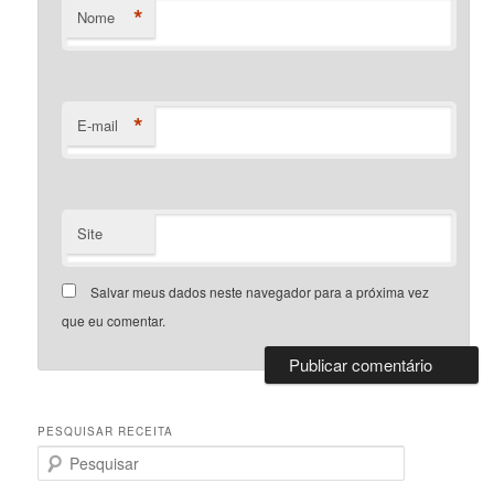
*
Nome
*
E-mail
Site
Salvar meus dados neste navegador para a próxima vez
que eu comentar.
PESQUISAR RECEITA
P
e