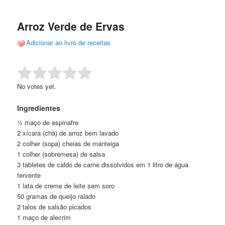
de
o
o
posts
Arroz Verde de Ervas
conteúdo
conteúdo
Adicionar ao livro de receitas
principal
secundário
Rate this item:
Submit Rating
No votes yet.
Ingredientes
½ maço de espinafre
2 xícara (chá) de arroz bem lavado
2 colher (sopa) cheias de manteiga
1 colher (sobremesa) de salsa
3 tabletes de caldo de carne dissolvidos em 1 litro de água
fervente
1 lata de creme de leite sem soro
50 gramas de queijo ralado
2 talos de salsão picados
1 maço de alecrim