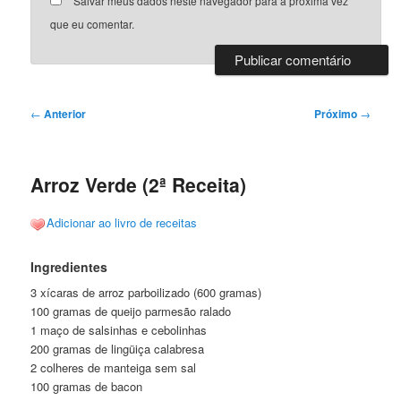
Salvar meus dados neste navegador para a próxima vez
que eu comentar.
Navegação
←
Anterior
Próximo
→
de
posts
Arroz Verde (2ª Receita)
Adicionar ao livro de receitas
Ingredientes
3 xícaras de arroz parboilizado (600 gramas)
100 gramas de queijo parmesão ralado
1 maço de salsinhas e cebolinhas
200 gramas de lingüiça calabresa
2 colheres de manteiga sem sal
100 gramas de bacon