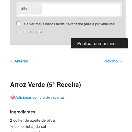
Site
Salvar meus dados neste navegador para a próxima vez
que eu comentar.
Navegação
←
Anterior
Próximo
→
de
posts
Arroz Verde (5ª Receita)
Adicionar ao livro de receitas
Ingredientes
2 colher de azeite de oliva
½ colher (chá) de sal