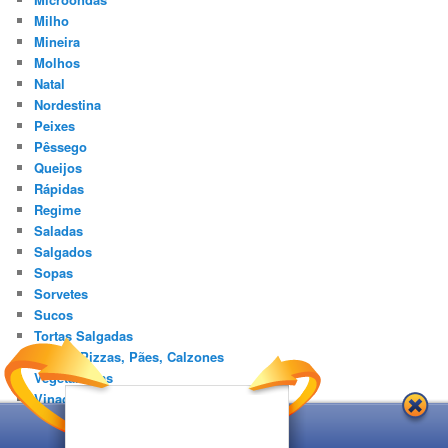
Milho
Mineira
Molhos
Natal
Nordestina
Peixes
Pêssego
Queijos
Rápidas
Regime
Saladas
Salgados
Sopas
Sorvetes
Sucos
Tortas Salgadas
Tortas, Pizzas, Pães, Calzones
Vegetarianas
Vinagre
Vinho