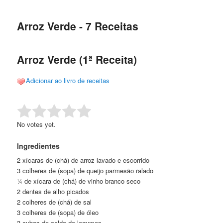
de
o
o
posts
Arroz Verde - 7 Receitas
conteúdo
conteúdo
principal
secundário
Arroz Verde (1ª Receita)
Adicionar ao livro de receitas
Rate this item:
Submit Rating
No votes yet.
Ingredientes
2 xícaras de (chá) de arroz lavado e escorrido
3 colheres de (sopa) de queijo parmesão ralado
¼ de xícara de (chá) de vinho branco seco
2 dentes de alho picados
2 colheres de (chá) de sal
3 colheres de (sopa) de óleo
3 cubos de caldo de legumes