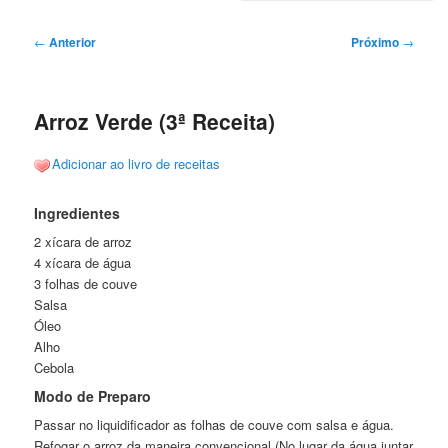
Navegação
←
Anterior
Próximo
→
de
posts
Arroz Verde (3ª Receita)
Adicionar ao livro de receitas
Ingredientes
2 xícara de arroz
4 xícara de água
3 folhas de couve
Salsa
Óleo
Alho
Cebola
Modo de Preparo
Passar no liquidificador as folhas de couve com salsa e água.
Refogar o arroz da maneira convencional (No lugar da água juntar