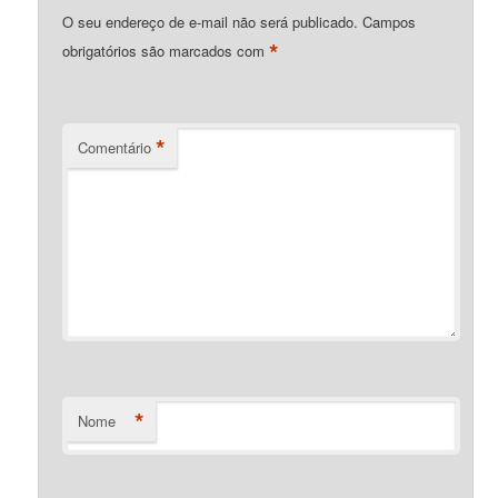
O seu endereço de e-mail não será publicado.
Campos
*
obrigatórios são marcados com
*
Comentário
*
Nome