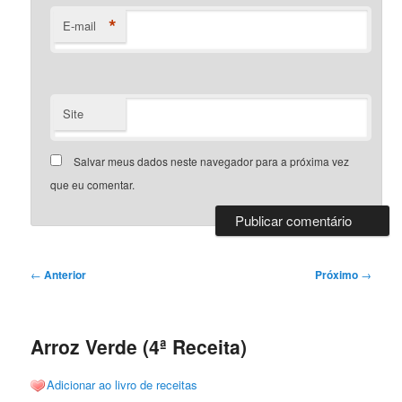
*
E-mail
Site
Salvar meus dados neste navegador para a próxima vez
que eu comentar.
Navegação
←
Anterior
Próximo
→
de
posts
Arroz Verde (4ª Receita)
Adicionar ao livro de receitas