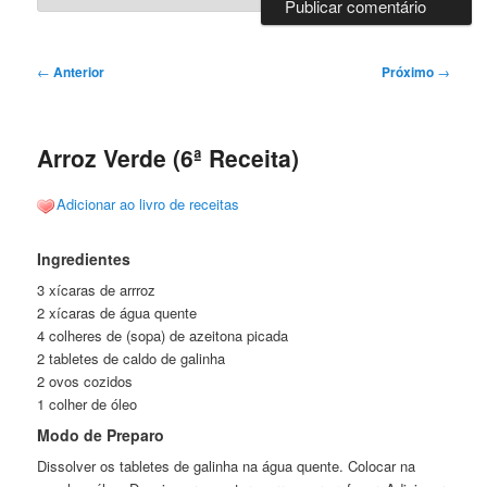
Navegação
←
Anterior
Próximo
→
de
posts
Arroz Verde (6ª Receita)
Adicionar ao livro de receitas
Ingredientes
3 xícaras de arrroz
2 xícaras de água quente
4 colheres de (sopa) de azeitona picada
2 tabletes de caldo de galinha
2 ovos cozidos
1 colher de óleo
Modo de Preparo
Dissolver os tabletes de galinha na água quente. Colocar na