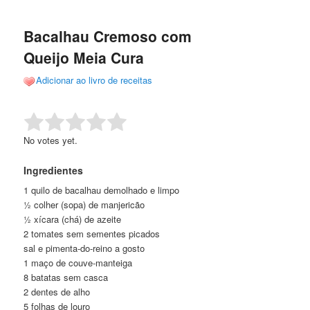
de
o
o
posts
Bacalhau Cremoso com
conteúdo
conteúdo
Queijo Meia Cura
principal
secundário
Adicionar ao livro de receitas
Rate this item:
Submit Rating
No votes yet.
Ingredientes
1 quilo de bacalhau demolhado e limpo
½ colher (sopa) de manjericão
½ xícara (chá) de azeite
2 tomates sem sementes picados
sal e pimenta-do-reino a gosto
1 maço de couve-manteiga
8 batatas sem casca
2 dentes de alho
5 folhas de louro