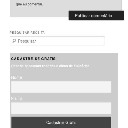
que eu comentar.
PESQUISAR RECEITA
P
e
s
q
CADASTRE-SE GRÁTIS
u
Receba deliciosas receitas e dicas de culinária!
i
s
Nome
a
r
E-mail