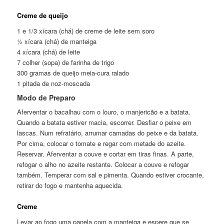
Creme de queijo
1 e 1/3 xícara (chá) de creme de leite sem soro
½ xícara (chá) de manteiga
4 xícara (chá) de leite
7 colher (sopa) de farinha de trigo
300 gramas de queijo meia-cura ralado
1 pitada de noz-moscada
Modo de Preparo
Aferventar o bacalhau com o louro, o manjericão e a batata.
Quando a batata estiver macia, escorrer. Desfiar o peixe em
lascas. Num refratário, arrumar camadas do peixe e da batata.
Por cima, colocar o tomate e regar com metade do azeite.
Reservar. Aferventar a couve e cortar em tiras finas. A parte,
refogar o alho no azeite restante. Colocar a couve e refogar
também. Temperar com sal e pimenta. Quando estiver crocante,
retirar do fogo e mantenha aquecida.
Creme
Levar ao fogo uma panela com a manteiga e espere que se