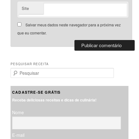
Site
Salvar meus dados neste navegador para a próxima vez
que eu comentar.
PESQUISAR RECEITA
P
e
s
q
CADASTRE-SE GRÁTIS
u
Receba deliciosas receitas e dicas de culinária!
i
s
Nome
a
r
E-mail