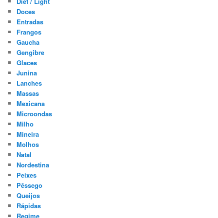
Diet / Light
Doces
Entradas
Frangos
Gaucha
Gengibre
Glaces
Junina
Lanches
Massas
Mexicana
Microondas
Milho
Mineira
Molhos
Natal
Nordestina
Peixes
Pêssego
Queijos
Rápidas
Regime