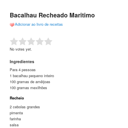
de
o
o
posts
Bacalhau Recheado Maritimo
conteúdo
conteúdo
Adicionar ao livro de receitas
principal
secundário
Rate this item:
Submit Rating
No votes yet.
Ingredientes
Para 4 pessoas
1 bacalhau pequeno inteiro
100 gramas de amêijoas
100 gramas mexilhões
Recheio
2 cebolas grandes
pimenta
farinha
salsa