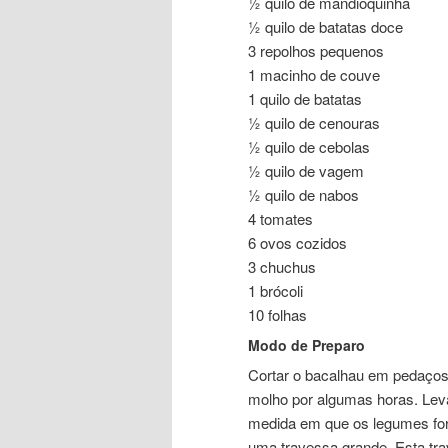
½ quilo de mandioquinha
½ quilo de batatas doce
3 repolhos pequenos
1 macinho de couve
1 quilo de batatas
½ quilo de cenouras
½ quilo de cebolas
½ quilo de vagem
½ quilo de nabos
4 tomates
6 ovos cozidos
3 chuchus
1 brócoli
10 folhas
Modo de Preparo
Cortar o bacalhau em pedaços 
molho por algumas horas. Lev
medida em que os legumes for
uma travessa grande. Esta tr