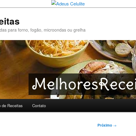
eitas
pidas para forno, fogão, microondas ou grelha
o de Receitas
Contato
Próximo
→