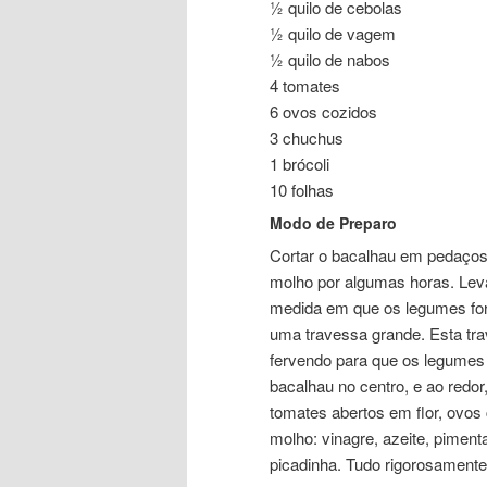
½ quilo de cebolas
½ quilo de vagem
½ quilo de nabos
4 tomates
6 ovos cozidos
3 chuchus
1 brócoli
10 folhas
Modo de Preparo
Cortar o bacalhau em pedaços 
molho por algumas horas. Lev
medida em que os legumes for
uma travessa grande. Esta tr
fervendo para que os legumes 
bacalhau no centro, e ao redo
tomates abertos em flor, ovos
molho: vinagre, azeite, piment
picadinha. Tudo rigorosament