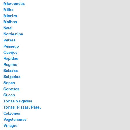
Microondas
Milho
Mineira
Molhos
Natal
Nordestina
Peixes
Pêssego
Queijos
Rápidas
Regime
Saladas
Salgados
Sopas
Sorvetes
Sucos
Tortas Salgadas
Tortas, Pizzas, Pães,
Calzones
Vegetarianas
Vinagre