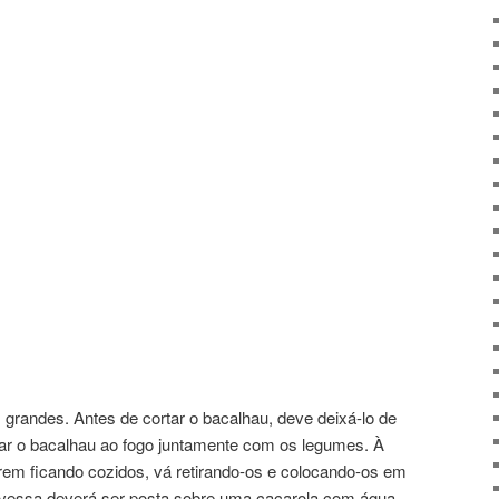
grandes. Antes de cortar o bacalhau, deve deixá-lo de
ar o bacalhau ao fogo juntamente com os legumes. À
em ficando cozidos, vá retirando-os e colocando-os em
avessa deverá ser posta sobre uma caçarola com água