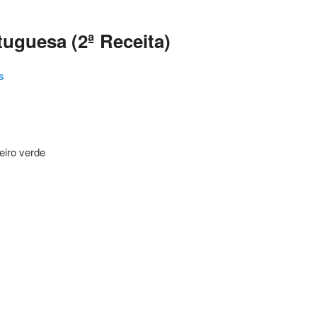
uguesa (2ª Receita)
s
eiro verde