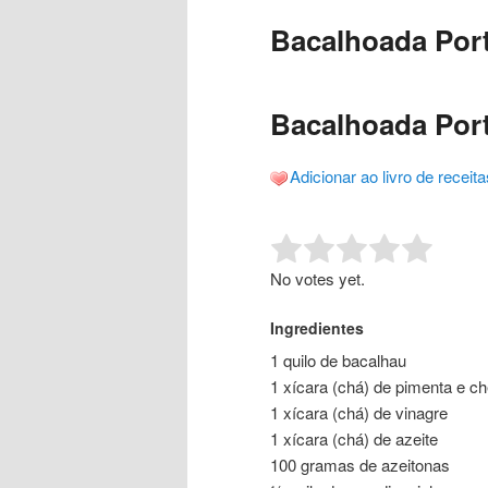
o
o
posts
Bacalhoada Port
conteúdo
conteúdo
principal
secundário
Bacalhoada Port
Adicionar ao livro de receita
Rate this item:
Submit R
No votes yet.
Ingredientes
1 quilo de bacalhau
1 xícara (chá) de pimenta e ch
1 xícara (chá) de vinagre
1 xícara (chá) de azeite
100 gramas de azeitonas