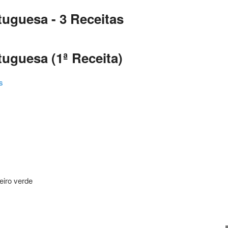
uguesa - 3 Receitas
uguesa (1ª Receita)
s
ating
eiro verde