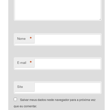
*
Nome
*
E-mail
Site
Salvar meus dados neste navegador para a próxima vez
que eu comentar.