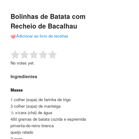
de
o
o
posts
Bolinhas de Batata com
conteúdo
conteúdo
Recheio de Bacalhau
principal
secundário
Adicionar ao livro de receitas
Rate this item:
Submit Rating
No votes yet.
Ingredientes
Massa
1 colher (sopa) de farinha de trigo
3 colher (sopa) de manteiga
½ xícara (chá) de água
450 gramas de batata cozida e espremida
pimenta-do-reino branca
queijo ralado
2 ovos