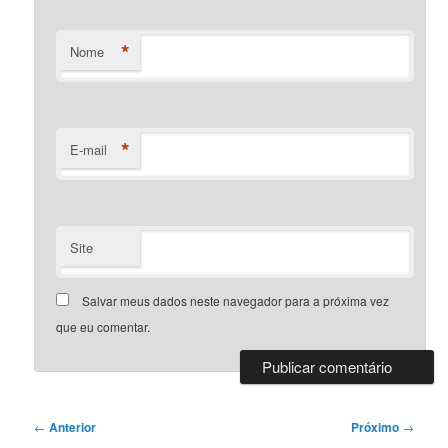
*
Nome
*
E-mail
Site
Salvar meus dados neste navegador para a próxima vez
que eu comentar.
Navegação
←
Anterior
Próximo
→
de