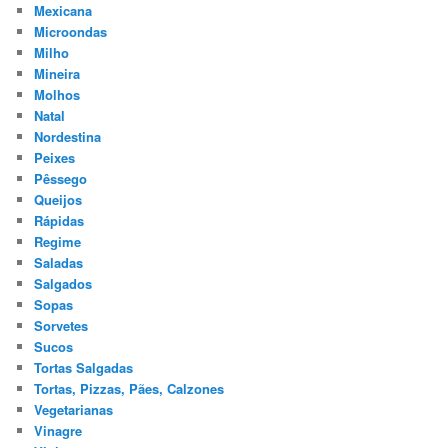
Mexicana
Microondas
Milho
Mineira
Molhos
Natal
Nordestina
Peixes
Pêssego
Queijos
Rápidas
Regime
Saladas
Salgados
Sopas
Sorvetes
Sucos
Tortas Salgadas
Tortas, Pizzas, Pães, Calzones
Vegetarianas
Vinagre