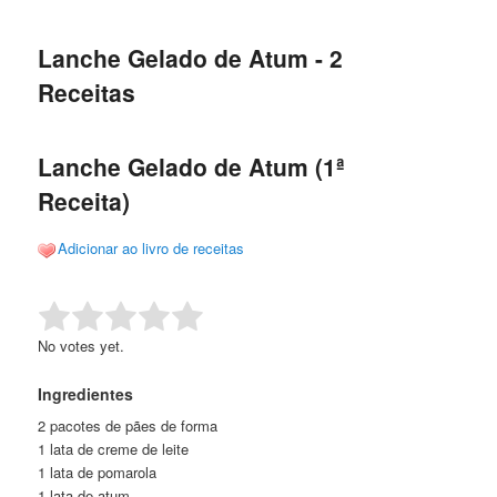
de
o
o
posts
Lanche Gelado de Atum - 2
conteúdo
conteúdo
Receitas
principal
secundário
Lanche Gelado de Atum (1ª
Receita)
Adicionar ao livro de receitas
Rate this item:
Submit Rating
No votes yet.
Ingredientes
2 pacotes de pães de forma
1 lata de creme de leite
1 lata de pomarola
1 lata de atum