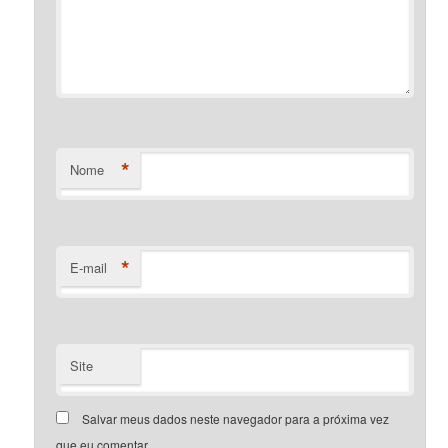
*
Nome
*
E-mail
Site
Salvar meus dados neste navegador para a próxima vez
que eu comentar.