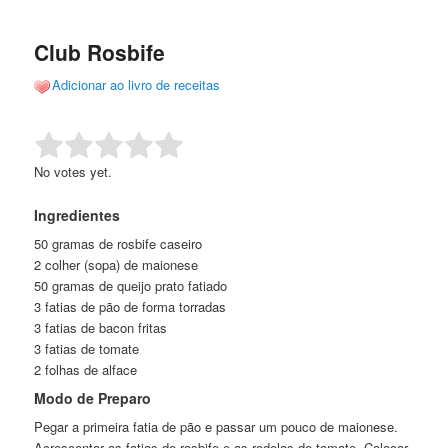
de
o
o
posts
Club Rosbife
conteúdo
conteúdo
Adicionar ao livro de receitas
principal
secundário
Rate this item:
Submit Rating
No votes yet.
Ingredientes
50 gramas de rosbife caseiro
2 colher (sopa) de maionese
50 gramas de queijo prato fatiado
3 fatias de pão de forma torradas
3 fatias de bacon fritas
3 fatias de tomate
2 folhas de alface
Modo de Preparo
Pegar a primeira fatia de pão e passar um pouco de maionese.
Acrescentar as fatias de rosbife e as rodelas de tomate. Colocar