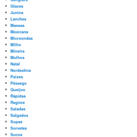
Glaces
Junina
Lanches
Massas
Mexicana
Microondas
Milho
Mineira
Molhos
Natal
Nordestina
Peixes
Pêssego
Queijos
Rápidas
Regime
Saladas
Salgados
Sopas
Sorvetes
Sucos