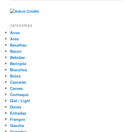
CATEGORIAS
Arroz
Aves
Bacalhau
Bacon
Bebidas
Berinjela
Biscoitos
Bolos
Camarão
Carnes
Conhaque
Diet / Light
Doces
Entradas
Frangos
Gaucha
Gengibre