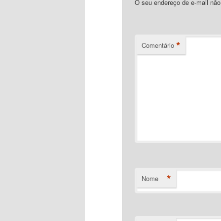
O seu endereço de e-mail não
*
Comentário
*
Nome