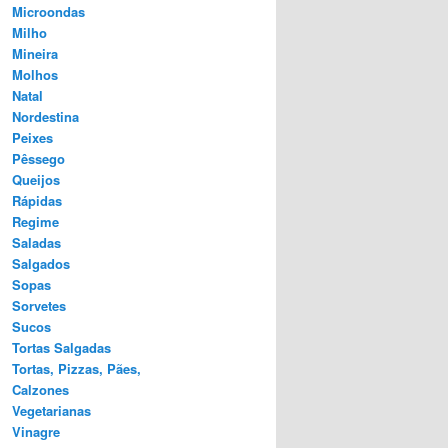
Microondas
Milho
Mineira
Molhos
Natal
Nordestina
Peixes
Pêssego
Queijos
Rápidas
Regime
Saladas
Salgados
Sopas
Sorvetes
Sucos
Tortas Salgadas
Tortas, Pizzas, Pães,
Calzones
Vegetarianas
Vinagre