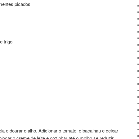
mentes picados
e trigo
a e dourar o alho. Adicionar o tomate, o bacalhau e deixar
olocar o creme de leite e cozinhar até o molho se reduzir.