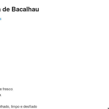
a de Bacalhau
s
ating
te fresco
a
hado, limpo e desfiado