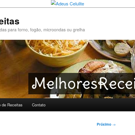
eitas
pidas para forno, fogão, microondas ou grelha
o de Receitas
Contato
Próximo
→