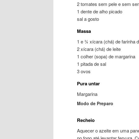
2 tomates sem pele e sem se
1 dente de alho picado
sal a gosto
Massa
1 e ¾ xícara (chá) de farinha d
2 xícara (chá) de leite
1 colher (sopa) de margarina
1 pitada de sal
3 ovos
Pura untar
Margarina
Modo de Preparo
Recheio
Aquecer o azeite em uma panel
no fogo até levantar fervura. C