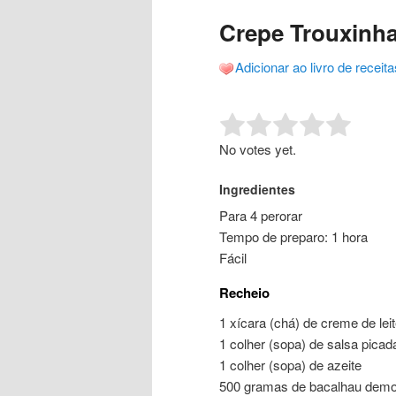
o
o
posts
Crepe Trouxinh
conteúdo
conteúdo
Adicionar ao livro de receita
principal
secundário
Rate this item:
Submit R
No votes yet.
Ingredientes
Para 4 perorar
Tempo de preparo: 1 hora
Fácil
Recheio
1 xícara (chá) de creme de lei
1 colher (sopa) de salsa picad
1 colher (sopa) de azeite
500 gramas de bacalhau demol