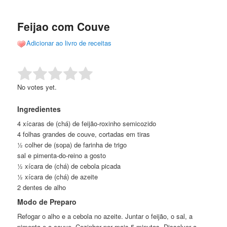
de
o
o
posts
Feijao com Couve
conteúdo
conteúdo
Adicionar ao livro de receitas
principal
secundário
Rate this item:
Submit Rating
No votes yet.
Ingredientes
4 xícaras de (chá) de feijão-roxinho semicozido
4 folhas grandes de couve, cortadas em tiras
½ colher de (sopa) de farinha de trigo
sal e pimenta-do-reino a gosto
½ xícara de (chá) de cebola picada
½ xícara de (chá) de azeite
2 dentes de alho
Modo de Preparo
Refogar o alho e a cebola no azeite. Juntar o feijão, o sal, a
pimenta e a couve. Cozinhar por mais 5 minutos. Dissolver a