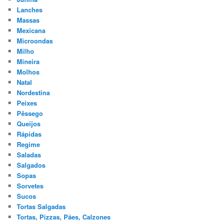
Lanches
Massas
Mexicana
Microondas
Milho
Mineira
Molhos
Natal
Nordestina
Peixes
Pêssego
Queijos
Rápidas
Regime
Saladas
Salgados
Sopas
Sorvetes
Sucos
Tortas Salgadas
Tortas, Pizzas, Pães, Calzones