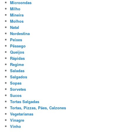
Microondas
Milho
Mineira
Molhos
Natal
Nordestina
Peixes
Pêssego
Queijos
Rápidas
Regime
Saladas
Salgados
Sopas
Sorvetes
Sucos
Tortas Salgadas
Tortas, Pizzas, Pães, Calzones
Vegetarianas
Vinagre
Vinho