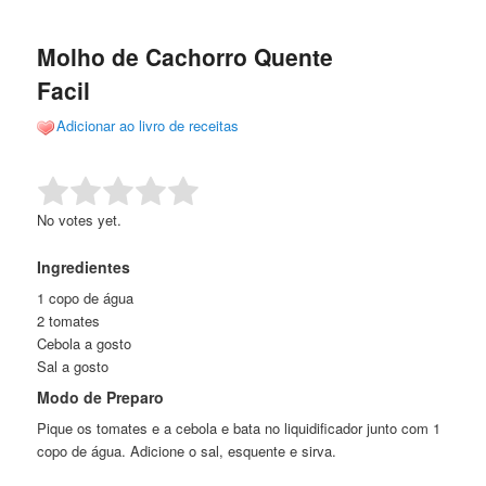
de
o
o
posts
Molho de Cachorro Quente
conteúdo
conteúdo
Facil
principal
secundário
Adicionar ao livro de receitas
Rate this item:
Submit Rating
No votes yet.
Ingredientes
1 copo de água
2 tomates
Cebola a gosto
Sal a gosto
Modo de Preparo
Pique os tomates e a cebola e bata no liquidificador junto com 1
copo de água. Adicione o sal, esquente e sirva.