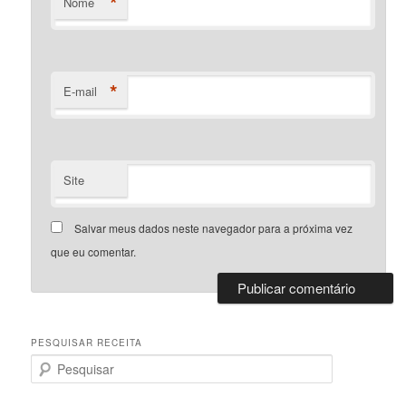
*
Nome
*
E-mail
Site
Salvar meus dados neste navegador para a próxima vez
que eu comentar.
PESQUISAR RECEITA
P
e
s