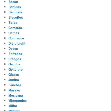
Bacon
Bebidas
Berinjela
Biscoitos
Bolos
Camarão
Carnes
Conhaque
Diet / Light
Doces
Entradas
Frangos
Gaucha
Gengibre
Glaces
Junina
Lanches
Massas
Mexicana
Microondas
Milho
Mineira