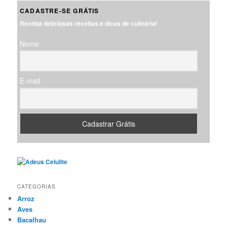
q
CADASTRE-SE GRÁTIS
u
Receba deliciosas receitas e dicas de culinária!
i
s
Nome
a
r
E-mail
CATEGORIAS
Arroz
Aves
Bacalhau