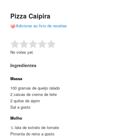
de
o
o
posts
Pizza Caipira
conteúdo
conteúdo
Adicionar ao livro de receitas
principal
secundário
Rate this item:
Submit Rating
No votes yet.
Ingredientes
Massa
100 gramas de queijo ralado
2 caixas de creme de leite
2 quilos de aipim
Sal a gosto
Molho
½ lata de extrato de tomate
Pimenta do reino a gosto