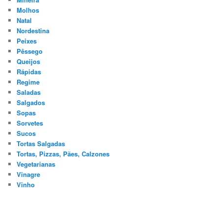
Molhos
Natal
Nordestina
Peixes
Pêssego
Queijos
Rápidas
Regime
Saladas
Salgados
Sopas
Sorvetes
Sucos
Tortas Salgadas
Tortas, Pizzas, Pães, Calzones
Vegetarianas
Vinagre
Vinho