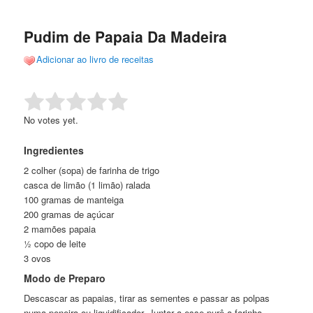
de
o
o
posts
Pudim de Papaia Da Madeira
conteúdo
conteúdo
Adicionar ao livro de receitas
principal
secundário
Rate this item:
Submit Rating
No votes yet.
Ingredientes
2 colher (sopa) de farinha de trigo
casca de limão (1 limão) ralada
100 gramas de manteiga
200 gramas de açúcar
2 mamões papaia
½ copo de leite
3 ovos
Modo de Preparo
Descascar as papaias, tirar as sementes e passar as polpas
numa peneira ou liquidificador. Juntar a esse purê a farinha