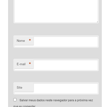
*
Nome
*
E-mail
Site
Salvar meus dados neste navegador para a próxima vez
que eu comentar.