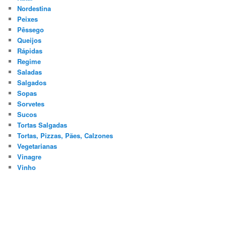
Nordestina
Peixes
Pêssego
Queijos
Rápidas
Regime
Saladas
Salgados
Sopas
Sorvetes
Sucos
Tortas Salgadas
Tortas, Pizzas, Pães, Calzones
Vegetarianas
Vinagre
Vinho