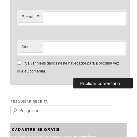
*
E-mail
Site
Salvar meus dados neste navegador para a próxima vez
que eu comentar.
PESQUISAR RECEITA
P
e
s
q
CADASTRE-SE GRÁTIS
u