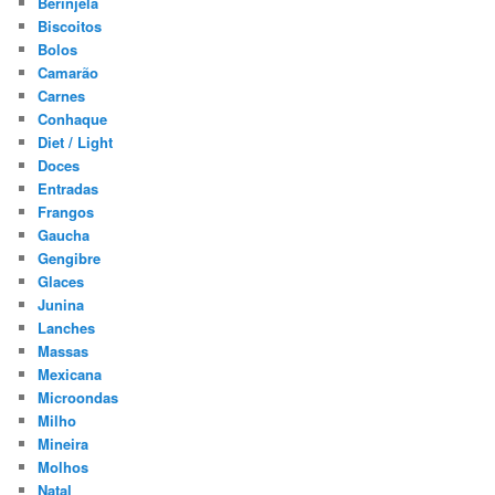
Berinjela
Biscoitos
Bolos
Camarão
Carnes
Conhaque
Diet / Light
Doces
Entradas
Frangos
Gaucha
Gengibre
Glaces
Junina
Lanches
Massas
Mexicana
Microondas
Milho
Mineira
Molhos
Natal