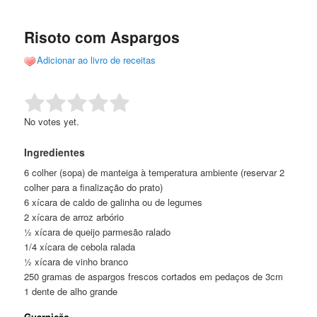
de
o
o
posts
Risoto com Aspargos
conteúdo
conteúdo
Adicionar ao livro de receitas
principal
secundário
Rate this item:
Submit Rating
No votes yet.
Ingredientes
6 colher (sopa) de manteiga à temperatura ambiente (reservar 2
colher para a finalização do prato)
6 xícara de caldo de galinha ou de legumes
2 xícara de arroz arbório
½ xícara de queijo parmesão ralado
1/4 xícara de cebola ralada
½ xícara de vinho branco
250 gramas de aspargos frescos cortados em pedaços de 3cm
1 dente de alho grande
Guarnição