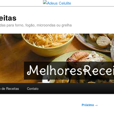
eitas
pidas para forno, fogão, microondas ou grelha
o de Receitas
Contato
Próximo
→