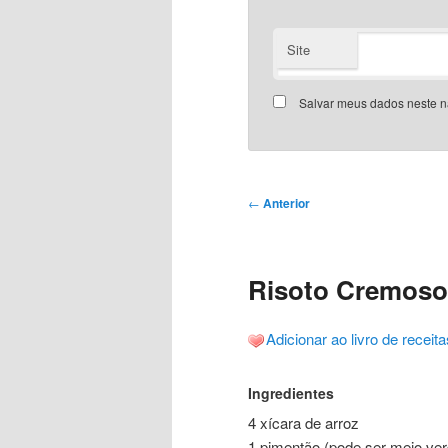
Site
Salvar meus dados neste n
Navegação
←
Anterior
de
posts
Risoto Cremoso 
Adicionar ao livro de receita
Ingredientes
4 xícara de arroz
1 pimentão (pode ser meio verd