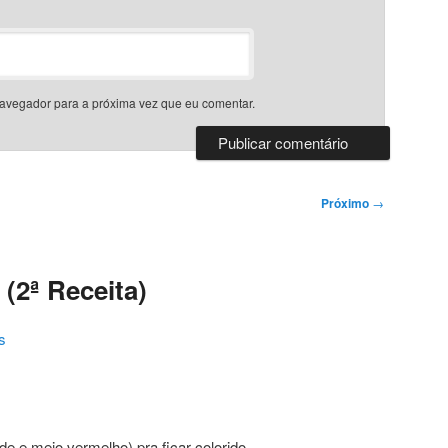
avegador para a próxima vez que eu comentar.
Próximo
→
(2ª Receita)
s
e e meio vermelho) pra ficar colorido