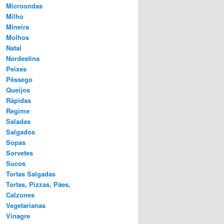
Microondas
Milho
Mineira
Molhos
Natal
Nordestina
Peixes
Pêssego
Queijos
Rápidas
Regime
Saladas
Salgados
Sopas
Sorvetes
Sucos
Tortas Salgadas
Tortas, Pizzas, Pães,
Calzones
Vegetarianas
Vinagre