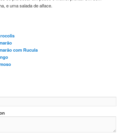
a, e uma salada de alface.
rocolis
marão
marão com Rucula
ango
emoso
ion