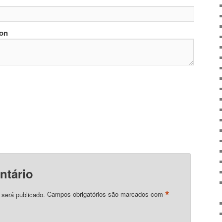
ion
ntário
*
 será publicado.
Campos obrigatórios são marcados com