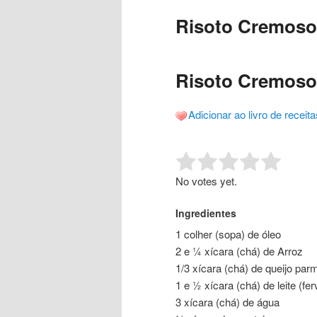
o
o
posts
Risoto Cremoso 
conteúdo
conteúdo
principal
secundário
Risoto Cremoso 
Adicionar ao livro de receita
Rate this item:
Submit R
No votes yet.
Ingredientes
1 colher (sopa) de óleo
2 e ¼ xícara (chá) de Arroz
1/3 xícara (chá) de queijo par
1 e ½ xícara (chá) de leite (fer
3 xícara (chá) de água