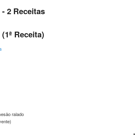
- 2 Receitas
(1ª Receita)
s
ating
mesão ralado
vente)