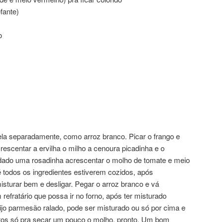
fante)
o
la separadamente, como arroz branco. Picar o frango e
rescentar a ervilha o milho a cenoura picadinha e o
 dado uma rosadinha acrescentar o molho de tomate e meio
é todos os ingredientes estiverem cozidos, após
isturar bem e desligar. Pegar o arroz branco e vá
efratário que possa ir no forno, após ter misturado
jo parmesão ralado, pode ser misturado ou só por cima e
utos só pra secar um pouco o molho. pronto. Um bom