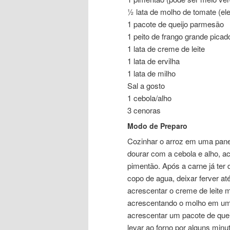
½ lata de molho de tomate (ele
1 pacote de queijo parmesão
1 peito de frango grande picad
1 lata de creme de leite
1 lata de ervilha
1 lata de milho
Sal a gosto
1 cebola/alho
3 cenoras
Modo de Preparo
Cozinhar o arroz em uma pane
dourar com a cebola e alho, ac
pimentão. Após a carne já ter
copo de agua, deixar ferver at
acrescentar o creme de leite m
acrescentando o molho em um r
acrescentar um pacote de quei
levar ao forno por alguns min