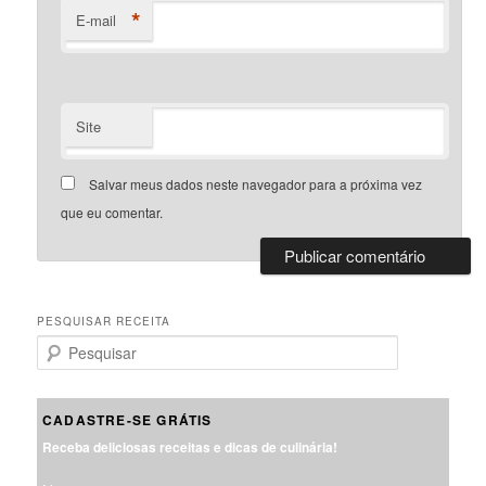
*
E-mail
Site
Salvar meus dados neste navegador para a próxima vez
que eu comentar.
PESQUISAR RECEITA
P
e
s
q
CADASTRE-SE GRÁTIS
u
Receba deliciosas receitas e dicas de culinária!
i
s