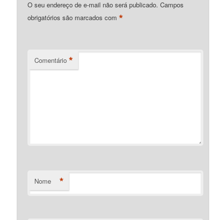
O seu endereço de e-mail não será publicado.
Campos
*
obrigatórios são marcados com
*
Comentário
*
Nome