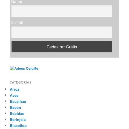
Nome
a
r
E-mail
CATEGORIAS
Arroz
Aves
Bacalhau
Bacon
Bebidas
Berinjela
Biscoitos