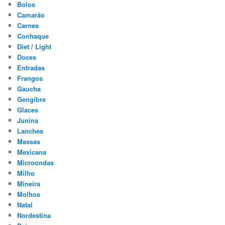
Bolos
Camarão
Carnes
Conhaque
Diet / Light
Doces
Entradas
Frangos
Gaucha
Gengibre
Glaces
Junina
Lanches
Massas
Mexicana
Microondas
Milho
Mineira
Molhos
Natal
Nordestina