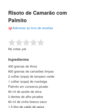
de
o
o
posts
Risoto de Camarão com
conteúdo
conteúdo
Palmito
principal
secundário
Adicionar ao livro de receitas
Rate this item:
Submit Rating
No votes yet.
Ingredientes
400 gramas de Arroz
600 gramas de camarões limpos
2 colher (sopa) de tempero verde
1 colher (sopa) de manteiga
Palmito em conserva picado
60 ml de azeite de oliva
2 dentes de alho picados
60 ml de vinho branco seco
1,5 litro de caldo de peixe