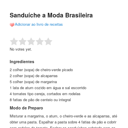
de
o
o
posts
Sanduíche a Moda Brasileira
conteúdo
conteúdo
Adicionar ao livro de receitas
principal
secundário
Rate this item:
Submit Rating
No votes yet.
Ingredientes
2 colher (sopa) de cheiro-verde picado
2 colher (sopa) de alcaparras
5 colher (sopa) de margarina
1 lata de atum cozido em água e sal escorrido
4 tomates tipo cereja, cortados em rodelas
8 fatias de pão de centeio ou integral
Modo de Preparo
Misturar a margarina, o atum, o cheiro-verde e as alcaparras, até
obter uma pasta. Espalhar a pasta sobre 4 fatias de pão e cobrir
com rodelas de tomate. Fechar os sanduíches cobrindo com as