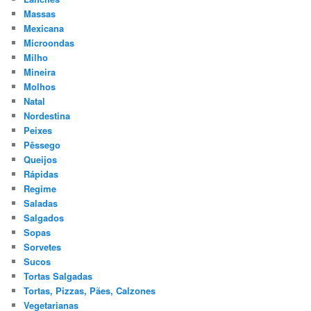
Massas
Mexicana
Microondas
Milho
Mineira
Molhos
Natal
Nordestina
Peixes
Pêssego
Queijos
Rápidas
Regime
Saladas
Salgados
Sopas
Sorvetes
Sucos
Tortas Salgadas
Tortas, Pizzas, Pães, Calzones
Vegetarianas