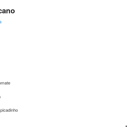
cano
s
ating
tomate
a
picadinho