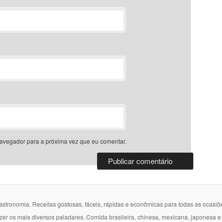
avegador para a próxima vez que eu comentar.
gastronomia. Receitas gostosas, fáceis, rápidas e econômicas para todas as ocasiõ
azer os mais diversos paladares. Comida brasileira, chinesa, mexicana, japonesa 