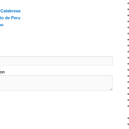
 Calabresa
to de Peru
no
ion