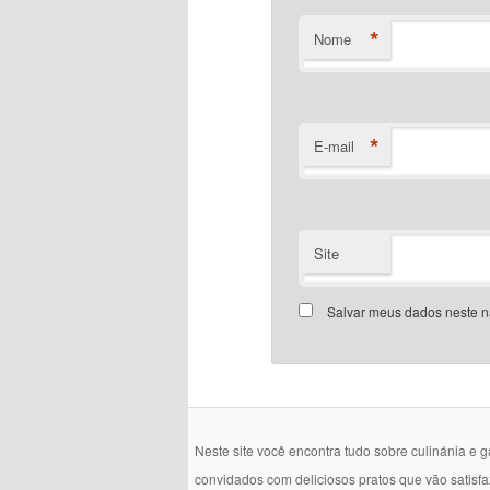
*
Nome
*
E-mail
Site
Salvar meus dados neste n
Neste site você encontra tudo sobre culinánia e 
convidados com deliciosos pratos que vão satisf