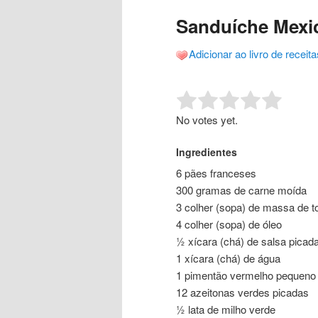
o
o
posts
Sanduíche Mexi
conteúdo
conteúdo
Adicionar ao livro de receita
principal
secundário
Rate this item:
Submit R
No votes yet.
Ingredientes
6 pães franceses
300 gramas de carne moída
3 colher (sopa) de massa de 
4 colher (sopa) de óleo
½ xícara (chá) de salsa picad
1 xícara (chá) de água
1 pimentão vermelho pequeno 
12 azeitonas verdes picadas
½ lata de milho verde