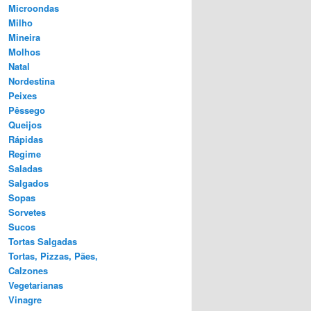
Microondas
Milho
Mineira
Molhos
Natal
Nordestina
Peixes
Pêssego
Queijos
Rápidas
Regime
Saladas
Salgados
Sopas
Sorvetes
Sucos
Tortas Salgadas
Tortas, Pizzas, Pães,
Calzones
Vegetarianas
Vinagre