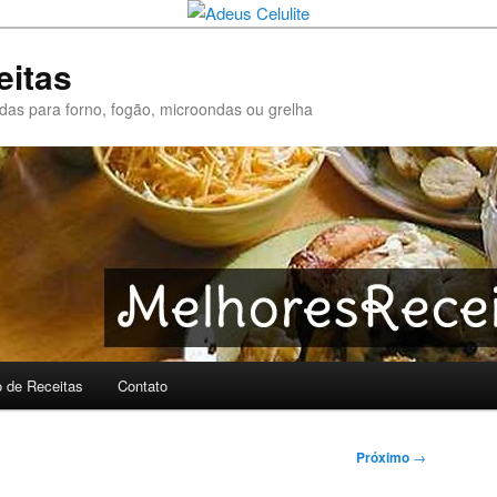
eitas
pidas para forno, fogão, microondas ou grelha
o de Receitas
Contato
Próximo
→