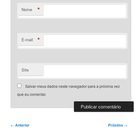
*
Nome
*
E-mail
Site
Salvar meus dados neste navegador para a próxima vez
que eu comentar.
Navegação
←
Anterior
Próximo
→
de
posts