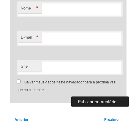
*
Nome
*
E-mail
Site
Salvar meus dados neste navegador para a próxima vez
que eu comentar.
Navegação
←
Anterior
Próximo
→
de
posts