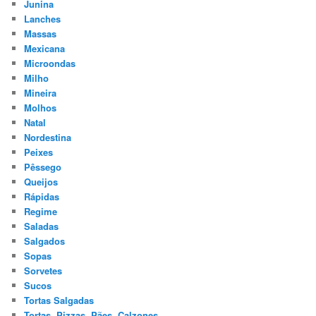
Junina
Lanches
Massas
Mexicana
Microondas
Milho
Mineira
Molhos
Natal
Nordestina
Peixes
Pêssego
Queijos
Rápidas
Regime
Saladas
Salgados
Sopas
Sorvetes
Sucos
Tortas Salgadas
Tortas, Pizzas, Pães, Calzones