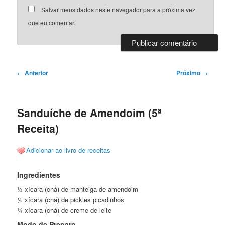
Salvar meus dados neste navegador para a próxima vez
que eu comentar.
Navegação
←
Anterior
Próximo
→
de
posts
Sanduíche de Amendoim (5ª
Receita)
Adicionar ao livro de receitas
Ingredientes
½ xícara (chá) de manteiga de amendoim
½ xícara (chá) de pickles picadinhos
¼ xícara (chá) de creme de leite
Modo de Preparo