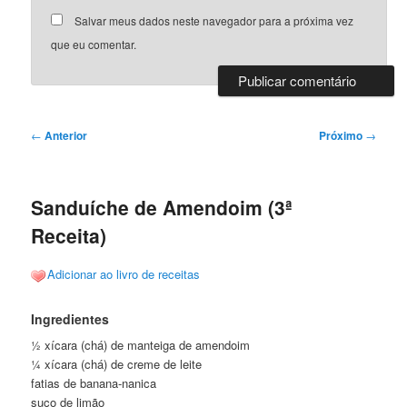
Salvar meus dados neste navegador para a próxima vez
que eu comentar.
Navegação
←
Anterior
Próximo
→
de
posts
Sanduíche de Amendoim (3ª
Receita)
Adicionar ao livro de receitas
Ingredientes
½ xícara (chá) de manteiga de amendoim
¼ xícara (chá) de creme de leite
fatias de banana-nanica
suco de limão