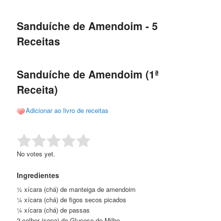
de
o
o
posts
Sanduíche de Amendoim - 5
conteúdo
conteúdo
Receitas
principal
secundário
Sanduíche de Amendoim (1ª
Receita)
Adicionar ao livro de receitas
Rate this item:
Submit Rating
No votes yet.
Ingredientes
½ xícara (chá) de manteiga de amendoim
¼ xícara (chá) de figos secos picados
¼ xícara (chá) de passas
2 colher (sopa) de Glucose de Milho