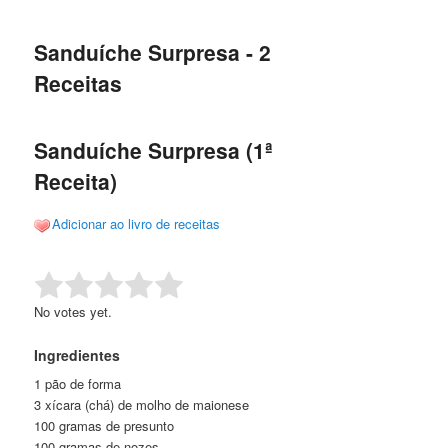
de
o
o
posts
Sanduíche Surpresa - 2
conteúdo
conteúdo
Receitas
principal
secundário
Sanduíche Surpresa (1ª
Receita)
Adicionar ao livro de receitas
Rate this item:
Submit Rating
No votes yet.
Ingredientes
1 pão de forma
3 xícara (chá) de molho de maionese
100 gramas de presunto
100 gramas de nozes