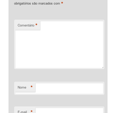
*
obrigatórios são marcados com
*
Comentário
*
Nome
*
E-mail