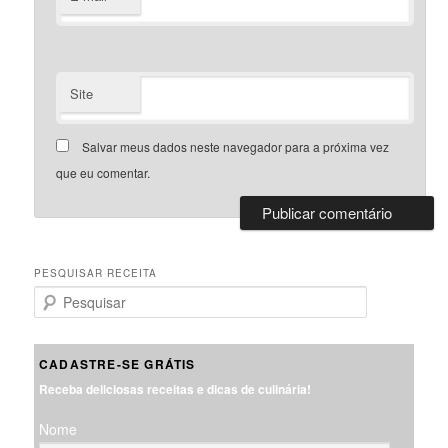
Site
Salvar meus dados neste navegador para a próxima vez
que eu comentar.
PESQUISAR RECEITA
P
e
s
q
CADASTRE-SE GRÁTIS
u
Receba deliciosas receitas e dicas de culinária!
i
s
Nome
a
r