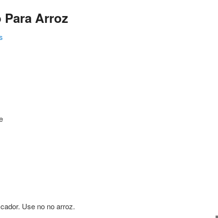
 Para Arroz
s
ating
e
ficador. Use no no arroz.