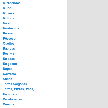
Microondas
Milho
Mineira
Molhos
Natal
Nordestina
Peixes
Pêssego
Queijos
Rápidas
Regime
Saladas
Salgados
Sopas
Sorvetes
Sucos
Tortas Salgadas
Tortas, Pizzas, Pães,
Calzones
Vegetarianas
Vinagre