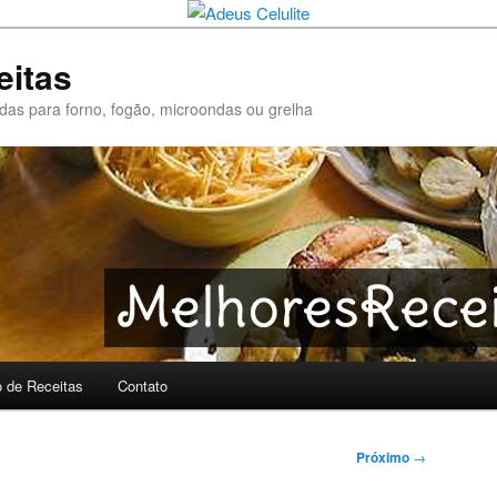
eitas
pidas para forno, fogão, microondas ou grelha
o de Receitas
Contato
Próximo
→