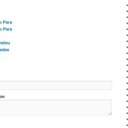
o Para
o Para
mafeu
ladas
ion