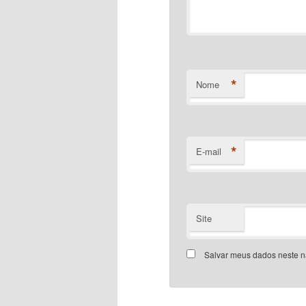
*
Nome
*
E-mail
Site
Salvar meus dados neste n