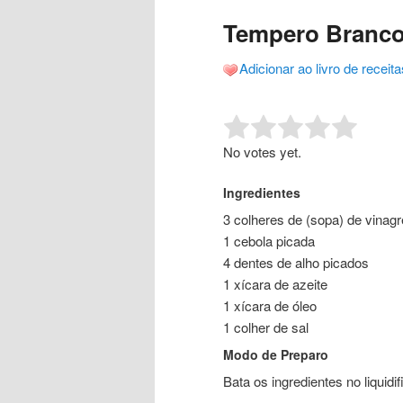
o
o
posts
Tempero Branco
conteúdo
conteúdo
Adicionar ao livro de receita
principal
secundário
Rate this item:
Submit R
No votes yet.
Ingredientes
3 colheres de (sopa) de vinagr
1 cebola picada
4 dentes de alho picados
1 xícara de azeite
1 xícara de óleo
1 colher de sal
Modo de Preparo
Bata os ingredientes no liquidi