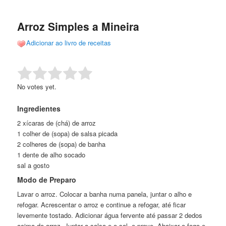
de
o
o
posts
Arroz Simples a Mineira
conteúdo
conteúdo
Adicionar ao livro de receitas
principal
secundário
Rate this item:
Submit Rating
No votes yet.
Ingredientes
2 xícaras de (chá) de arroz
1 colher de (sopa) de salsa picada
2 colheres de (sopa) de banha
1 dente de alho socado
sal a gosto
Modo de Preparo
Lavar o arroz. Colocar a banha numa panela, juntar o alho e
refogar. Acrescentar o arroz e continue a refogar, até ficar
levemente tostado. Adicionar água fervente até passar 2 dedos
acima do arroz. Juntar a salsa e o sal, e prove. Abaixar o fogo e