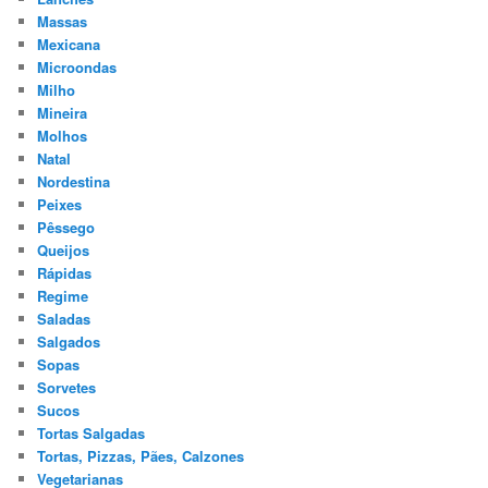
Massas
Mexicana
Microondas
Milho
Mineira
Molhos
Natal
Nordestina
Peixes
Pêssego
Queijos
Rápidas
Regime
Saladas
Salgados
Sopas
Sorvetes
Sucos
Tortas Salgadas
Tortas, Pizzas, Pães, Calzones
Vegetarianas