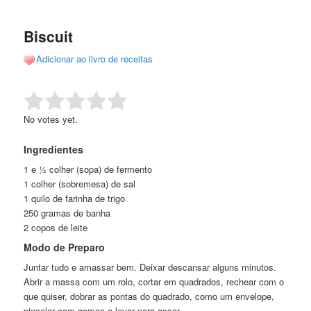
de
o
o
posts
Biscuit
conteúdo
conteúdo
Adicionar ao livro de receitas
principal
secundário
Rate this item:
Submit Rating
No votes yet.
Ingredientes
1 e ½ colher (sopa) de fermento
1 colher (sobremesa) de sal
1 quilo de farinha de trigo
250 gramas de banha
2 copos de leite
Modo de Preparo
Juntar tudo e amassar bem. Deixar descansar alguns minutos.
Abrir a massa com um rolo, cortar em quadrados, rechear com o
que quiser, dobrar as pontas do quadrado, como um envelope,
pincelar com gemas e levar para assar.