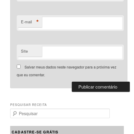
*
E-mail
Site
Salvar meus dados neste navegador para a próxima vez
que eu comentar.
PESQUISAR RECEITA
P
e
s
q
CADASTRE-SE GRÁTIS