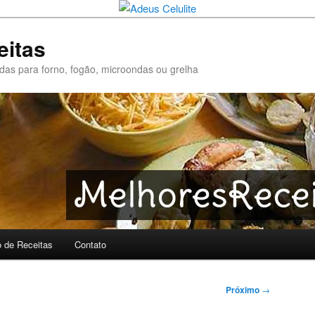
eitas
pidas para forno, fogão, microondas ou grelha
o de Receitas
Contato
Próximo
→