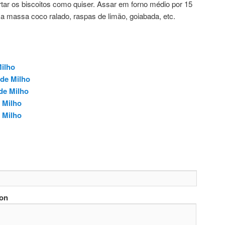
tar os biscoitos como quiser. Assar em forno médio por 15
a massa coco ralado, raspas de limão, goiabada, etc.
ilho
de Milho
de Milho
 Milho
 Milho
ion