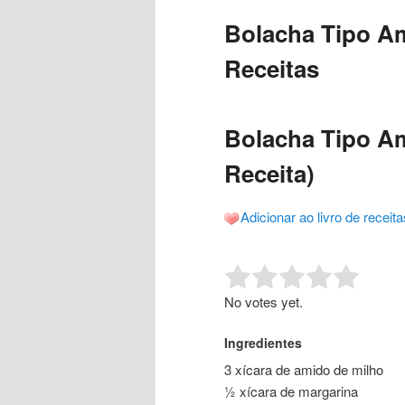
o
o
posts
Bolacha Tipo Am
conteúdo
conteúdo
Receitas
principal
secundário
Bolacha Tipo Am
Receita)
Adicionar ao livro de receita
Rate this item:
Submit R
No votes yet.
Ingredientes
3 xícara de amido de milho
½ xícara de margarina