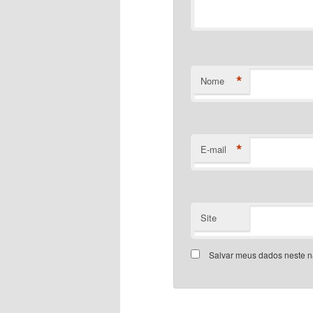
*
Nome
*
E-mail
Site
Salvar meus dados neste n