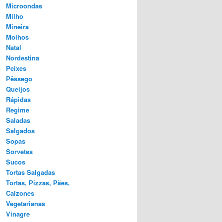
Microondas
Milho
Mineira
Molhos
Natal
Nordestina
Peixes
Pêssego
Queijos
Rápidas
Regime
Saladas
Salgados
Sopas
Sorvetes
Sucos
Tortas Salgadas
Tortas, Pizzas, Pães,
Calzones
Vegetarianas
Vinagre