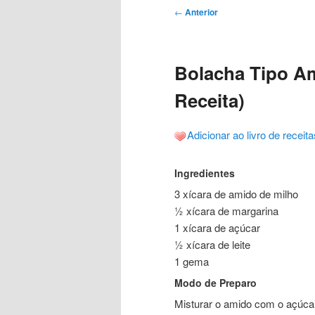
Navegação
←
Anterior
de
posts
Bolacha Tipo Am
Receita)
Adicionar ao livro de receita
Ingredientes
3 xícara de amido de milho
½ xícara de margarina
1 xícara de açúcar
½ xícara de leite
1 gema
Modo de Preparo
Misturar o amido com o açúcar