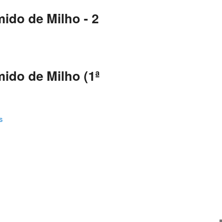
ido de Milho - 2
ido de Milho (1ª
s
ating