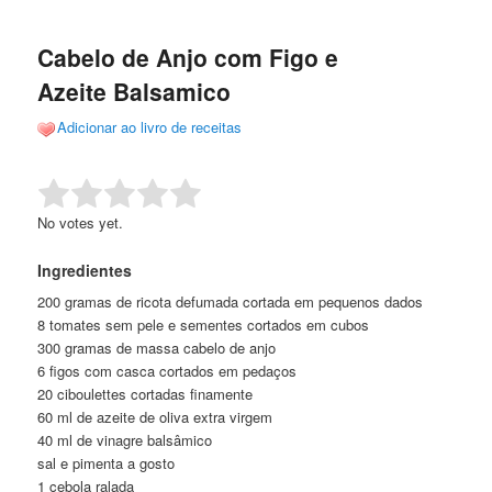
de
o
o
posts
Cabelo de Anjo com Figo e
conteúdo
conteúdo
Azeite Balsamico
principal
secundário
Adicionar ao livro de receitas
Rate this item:
Submit Rating
No votes yet.
Ingredientes
200 gramas de ricota defumada cortada em pequenos dados
8 tomates sem pele e sementes cortados em cubos
300 gramas de massa cabelo de anjo
6 figos com casca cortados em pedaços
20 ciboulettes cortadas finamente
60 ml de azeite de oliva extra virgem
40 ml de vinagre balsâmico
sal e pimenta a gosto
1 cebola ralada