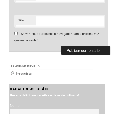
Site
Salvar meus dados neste navegador para a próxima vez
que eu comentar.
PESQUISAR RECEITA
P
e
s
q
CADASTRE-SE GRÁTIS
u
Receba deliciosas receitas e dicas de culinária!
i
s
Nome
a
r